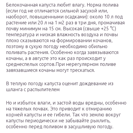
Белокочанная капуста любит влагу. Норма полива
(если год не отличается сильной засухой или,
наоборот, повышенными осадками): около 10 л под
растение или 20 л на 1 м2 раз в три дня, промачивая
почву минимум на 15 см. Высокая (свыше +25 °C)
температура и низкая влажность воздуха и почвы
плохо сказываются на формировании кочанов,
поэтому в сухую погоду необходимо обильно
поливать растения. Особенно когда завязываются
кочаны, а в августе это как раз происходит у
среднеспелых сортов.При нерегулярном поливе
завязавшиеся кочаны могут трескаться.
В теплую погоду капуста оценит дождевание из
шланга с распылителем
Но и избыток влаги, и застой воды вредны, особенно
на тяжелых почвах. Это приводит к отмиранию
корней капусты и ее гибели. Так что землю вокруг
капусты периодически не забывайте рыхлить,
особенно перед поливом в засушливую погоду.