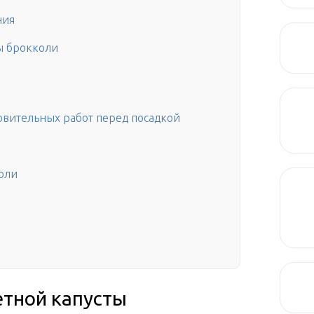
ния
ы брокколи
овительных работ перед посадкой
оли
етной капусты