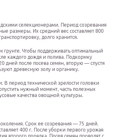
дскими селекционерами. Период созревания
ые размеры. Их средний вес составляет 800
транспортировку, долго хранится.
ом грунте. Чтобы поддерживать оптимальный
сле каждого дождя и полива. Подкормку
20 дней после посева семян, вторую — спустя
ьзуют древесную золу и органику.
и. В период технической зрелости головки
опустить нужный момент, часть полезных
кусовые качества овощной культуры.
околения. Срок ее созревания — 75 дней.
тавляет 400 г. После уборки первого урожая
ия второго порядка. Посев семян проводят с