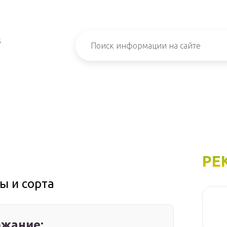
б
РЕ
ы и сорта
жание: