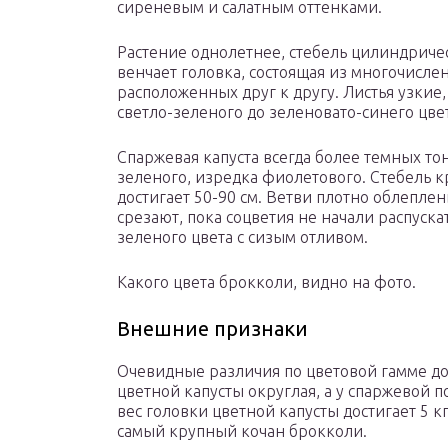
сиреневым и салатным оттенками.
Растение однолетнее, стебель цилиндричес
венчает головка, состоящая из многочисле
расположенных друг к другу. Листья узки
светло-зеленого до зеленовато-синего цвет
Спаржевая капуста всегда более темных то
зеленого, изредка фиолетового. Стебель к
достигает 50-90 см. Ветви плотно облепле
срезают, пока соцветия не начали распуска
зеленого цвета с сизым отливом.
Какого цвета брокколи, видно на фото.
Внешние признаки
Очевидные различия по цветовой гамме д
цветной капусты округлая, а у спаржевой
вес головки цветной капусты достигает 5 к
самый крупный кочан брокколи.