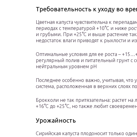
Требовательность к уходу во вр
Цветная капуста чувствительна к перепад
периодах с температурой +10°C и ниже рос
и грубыми. При +25°С и выше растение так
недостаток влаги приводят к рыхлости и и
Оптимальные условия для ее роста – +15…+1
регулярный полив и питательный грунт с 
нейтральным уровнем pH
Последнее особенно важно, учитывая, что 
система, расположенная в верхних слоях п
Брокколи не так притязательна: растет на 
+16°С до +25°С, но также любит своевреме
Урожайность
Сирийская капуста плодоносит только один 