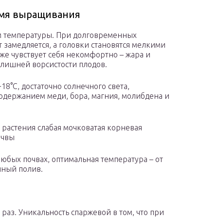
емя выращивания
ам температуры. При долговременных
т замедляется, а головки становятся мелкими
же чувствует себя некомфортно – жара и
злишней ворсистости плодов.
8°C, достаточно солнечного света,
содержанием меди, бора, магния, молибдена и
у растения слабая мочковатая корневая
очвы
любых почвах, оптимальная температура – от
нный полив.
раз. Уникальность спаржевой в том, что при