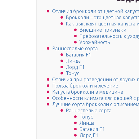
Отличия брокколи от цветной капус
Брокколи – это цветная капуст
Как выглядят цветная капуста 
Внешние признаки
Требовательность к ухо
Урожайность
Раннеспелые сорта
Батавия F1
Линда
Лорд F1
Тонус
Отличия при разведении от других 
Польза брокколи и лечение
Капуста брокколи в медицине
Особенности климата для овощей с 
Лучшие сорта брокколи с описанием
Раннеспелые сорта
Тонус
Линда
Батавия F1
Лорд F1