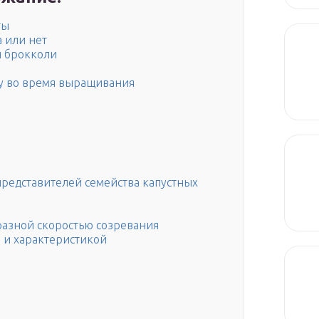
ты
а или нет
и брокколи
ду во время выращивания
представителей семейства капустных
разной скоростью созревания
 и характеристикой