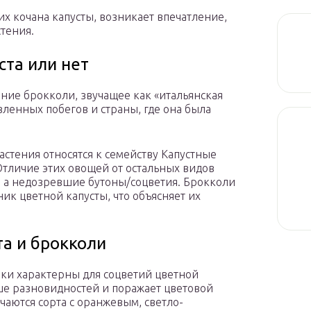
их кочана капусты, возникает впечатление,
стения.
ста или нет
ние брокколи, звучащее как «итальянская
вленных побегов и страны, где она была
астения относятся к семейству Капустные
 Отличие этих овощей от остальных видов
ья, а недозревшие бутоны/соцветия. Брокколи
к цветной капусты, что объясняет их
та и брокколи
нки характерны для соцветий цветной
ьше разновидностей и поражает цветовой
чаются сорта с оранжевым, светло-