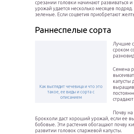
срезании головки начинают развиваться и 
урожай удается несколько месяцев подряд. 
зеленые. Если соцветия приобретают желты
Раннеспелые сорта
Лучшие с
сроком с
разновид
Семена р
высеиват
капусты 
Как выглядит чечевица и что это
выращива
такое, ее виды и сорта с
постоянн
описанием
страдают
Почву на
Брокколи даст хороший урожай, если ее в
бобовые. Эти растения обогащают почву ки
развитии головок спаржевой капусты.