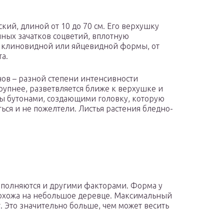
кий, длиной от 10 до 70 см. Его верхушку
нных зачатков соцветий, вплотную
е, клиновидной или яйцевидной формы, от
а.
нов – разной степени интенсивности
рупнее, разветвляется ближе к верхушке и
ны бутонами, создающими головку, которую
ться и не пожелтели. Листья растения бледно-
ополняются и другими факторами. Форма у
 похожа на небольшое деревце. Максимальный
г. Это значительно больше, чем может весить