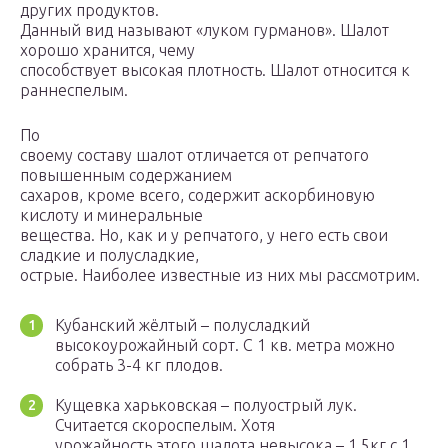
других продуктов.
Данный вид называют «луком гурманов». Шалот
хорошо хранится, чему
способствует высокая плотность. Шалот относится к
раннеспелым.
По
своему составу шалот отличается от репчатого
повышенным содержанием
сахаров, кроме всего, содержит аскорбиновую
кислоту и минеральные
вещества. Но, как и у репчатого, у него есть свои
сладкие и полусладкие,
острые. Наиболее известные из них мы рассмотрим.
Кубанский жёлтый – полусладкий
высокоурожайный сорт. С 1 кв. метра можно
собрать 3-4 кг плодов.
Кущевка харьковская – полуострый лук.
Считается скороспелым. Хотя
урожайность этого шалота невысока – 1,5кг с 1