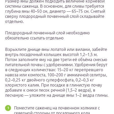
Размер ямы должен подходить величине корневой
системы саженца. В основном, для сливы требуется
глубина ямы 40–50 см, диаметр — 65–75 см. Снятый
сверху плодородный почвенный слой складывайте
отдельно.
Плодородный почвенный слой необходимо
обязательно ссыпать отдельно
Взрыхлите днище ямы лопатой или вилами, забейте
внутрь посадочный колышек высотой 1,2–1,5 м.
Потом заполните яму на две трети её объёма смесью
питательной почвы с удобрениями. Удобрения берут
в следующих количествах: 15–20 кг перепревшего
навоза или компоста, 100–200 г аммиачной селитры,
0,2–0,25 кг двойного суперфосфата, 0,2–0,3 кг
хлористого калия. При посадке в глинистую почву
добавьте к смеси песок речной (1,5–2 ведра), в
песчаную — уложите на днище ямы 1–2 ведра глины.
Поместите саженец на почвенном холмике с
северной стороны от посадочного кола.