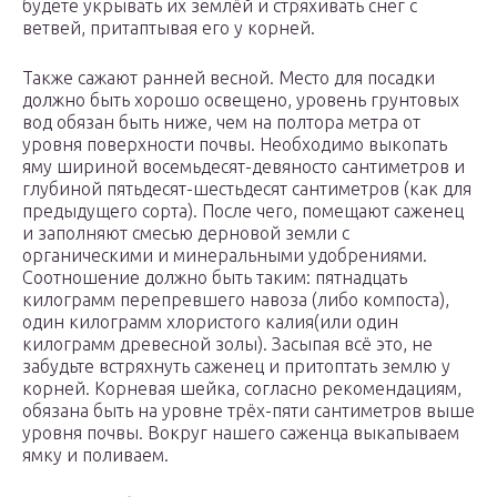
будете укрывать их землёй и стряхивать снег с
ветвей, притаптывая его у корней.
Также сажают ранней весной. Место для посадки
должно быть хорошо освещено, уровень грунтовых
вод обязан быть ниже, чем на полтора метра от
уровня поверхности почвы. Необходимо выкопать
яму шириной восемьдесят-девяносто сантиметров и
глубиной пятьдесят-шестьдесят сантиметров (как для
предыдущего сорта). После чего, помещают саженец
и заполняют смесью дерновой земли с
органическими и минеральными удобрениями.
Соотношение должно быть таким: пятнадцать
килограмм перепревшего навоза (либо компоста),
один килограмм хлористого калия(или один
килограмм древесной золы). Засыпая всё это, не
забудьте встряхнуть саженец и притоптать землю у
корней. Корневая шейка, согласно рекомендациям,
обязана быть на уровне трёх-пяти сантиметров выше
уровня почвы. Вокруг нашего саженца выкапываем
ямку и поливаем.