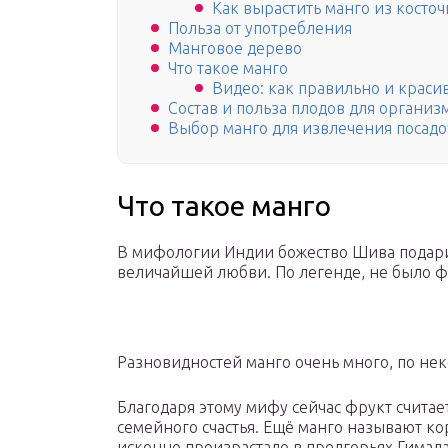
Как вырастить манго из косточ
Польза от употребления
Манговое дерево
Что такое манго
Видео: как правильно и краси
Состав и польза плодов для организ
Выбор манго для извлечения посадо
Что такое манго
В мифологии Индии божество Шива подари
величайшей любви. По легенде, не было фр
Разновидностей манго очень много, по не
Благодаря этому мифу сейчас фрукт счита
семейного счастья. Ещё манго называют к
исконно произрастало в предгорьях Гимала