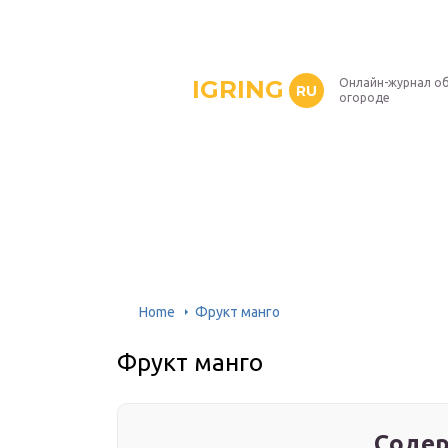
IGRING
Онлайн-журнал о
RU
огороде
Home
Фрукт манго
Фрукт манго
Содер