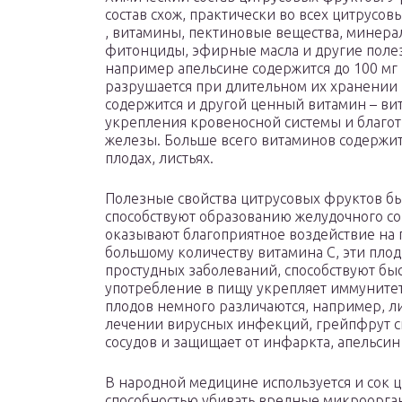
состав схож, практически во всех цитрусов
, витамины, пектиновые вещества, минера
фитонциды, эфирные масла и другие поле
например апельсине содержится до 100 мг 
разрушается при длительном их хранении 
содержится и другой ценный витамин – ви
укрепления кровеносной системы и благот
железы. Больше всего витаминов содержитс
плодах, листьях.
Полезные свойства цитрусовых фруктов бы
способствуют образованию желудочного со
оказывают благоприятное воздействие на
большому количеству витамина С, эти пло
простудных заболеваний, способствуют бы
употребление в пищу укрепляет иммунитет
плодов немного различаются, например, 
лечении вирусных инфекций, грейпфрут с
сосудов и защищает от инфаркта, апельсин
В народной медицине используется и сок 
способностью убивать вредные микроорган