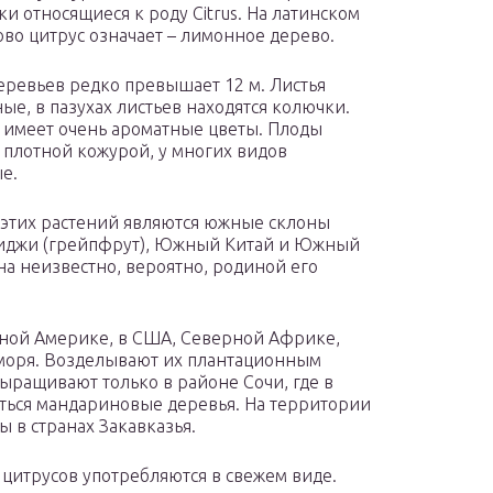
ки относящиеся к роду Citrus. На латинском
ово цитрус означает – лимонное дерево.
еревьев редко превышает 12 м. Листья
ые, в пазухах листьев находятся колючки.
 имеет очень ароматные цветы. Плоды
с плотной кожурой, у многих видов
е.
этих растений являются южные склоны
 Фиджи (грейпфрут), Южный Китай и Южный
а неизвестно, вероятно, родиной его
ной Америке, в США, Северной Африке,
моря. Возделывают их плантационным
ыращивают только в районе Сочи, где в
аться мандариновые деревья. На территории
 в странах Закавказья.
цитрусов употребляются в свежем виде.