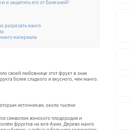
ки и защитить его от болезней?
во разрезать манго
ма
чного материала
ло своей любовнице этот фрукт в знак
укта более сладкого и вкусного, чем манго.
которым источникам, около тысячи
ется символом женского плодородия и
оролём фруктов на юге Азии. Дерево манго
ев и Бирме, а сейчас в большом количестве