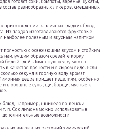
дов готовят соки, компоты, варенье, цукаты,
 в состав разнообразных ликеров, смешанных
я в приготовлении различных сладких блюд,
иса. Из плодов изготавливаются фруктовые
тся наиболее полезным и вкусным напитком.
т пряностью с освежающим вкусом и стойким
ась наилучшим образом срезайте корку
ний белый слой. Лимонную цедру можно
ть в качестве пряности и в сыром виде. Если
сколько секунд в горячую воду аромат
Лимонная цедра придает изделиям, особенно
е и в овощные супы, щи, борщи, мясные к
ое.
 блюд, например, шницеля по-венски,
 т. п. Сок лимона можно использовать в
ет дополнительные возможности.
 разных видов этих растений химический