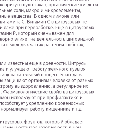
ых присутствуют сахар, органические кислоты
льные соли, макро и микроэлементы,
зные вещества. В одном лимоне или
витамина С. Витамин С в цитрусовых не
и даже при переработке. Еще в цитрусовых
тамин Р, который очень важен для
ворно влияет на деятельность щитовидной
я в молодых частях растения: побегах,
ли известны еще в древности. Цитрусы
ка и улучшают работу желчного пузыря,
 пищеварительный процесс. Благодаря
ды защищают организм человека от разных
строму выздоровлению, а регулярное их
. Фармакологические свойства цитрусовых
лимон используют при профилактике и
пособствует укреплению кровеносных
 нормализует работу кишечника и т.д.
цитрусовых фруктов, который обладает
измы и останавливает их рост, в нем