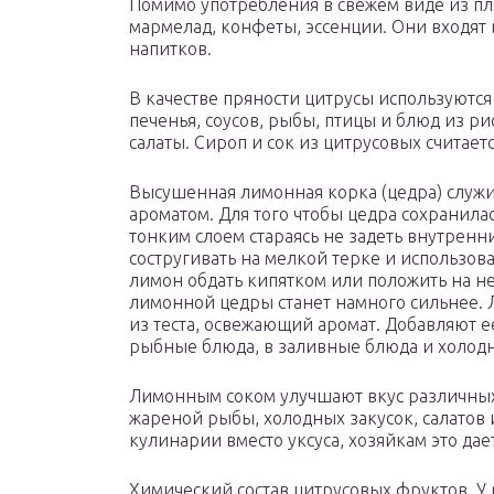
Помимо употребления в свежем виде из пло
мармелад, конфеты, эссенции. Они входят
напитков.
В качестве пряности цитрусы используютс
печенья, соусов, рыбы, птицы и блюд из р
салаты. Сироп и сок из цитрусовых считае
Высушенная лимонная корка (цедра) служи
ароматом. Для того чтобы цедра сохранил
тонким слоем стараясь не задеть внутрен
состругивать на мелкой терке и использова
лимон обдать кипятком или положить на не
лимонной цедры станет намного сильнее. 
из теста, освежающий аромат. Добавляют е
рыбные блюда, в заливные блюда и холодн
Лимонным соком улучшают вкус различных
жареной рыбы, холодных закусок, салатов и
кулинарии вместо уксуса, хозяйкам это да
Химический состав цитрусовых фруктов. У