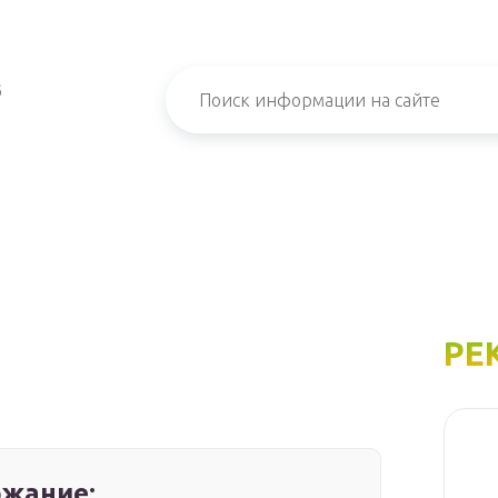
б
РЕ
жание: