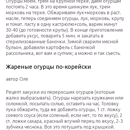
Огурцы моем, трем на крупной терке, даем огурцам
постоять 2 часа. В это время шинкуем лук, трем
морковь на терке. Обжариваем лук+морковь в раст.
масле, теперь соединяем огурцы, лук, морковь, крупу
и томат. пасту в одну кастрюлю+соль, варим минут
30-40 (до готовности крупы). В конце приготовления
добавить уксус, поварить 5 мин. и закатать в
стерилизованные баночки. Зимой сварили мясной
бульон, добавили картофель с баночкой
рассольника, вот вам и супчик; а можно и так съесть.
Жареные огурцы по-корейски
автор Оле
Рецепт закуски из переросших огурцов (которые
жалко выбрасывать). Огурцы нарезать кружками или
соломкой, посыпать солью, оставить на час. Головку
лука обжарить, туда же добавить огурцы, 1 ст. ложку
соевого соуса (если соленый, если нет, то по вкусу), 2
ст. ложки сахара, красный жгучий перец по вкусу, 2-3
зубчика чеснока. Все это потушить под крышкой.