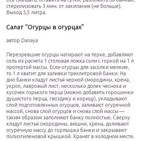
стерилизовать 3 мин. от закипания (не больше).
Выход 3,5 литра.
Салат “Огурцы в огурцах”
автор Danaya
Перезревшие огурцы натирают на терке, добавляют
соль из расчета 1 столовая ложка соли с горкой на 1 л
протертой массы. Если огурцы для засолки мелкие,
то 1 л хватит для заливки трехлитровой банки. На
дно банки кладут листья черной смородины, хрена,
укроп, лавровый лист, несколько долек чеснока и
кусочек горького перца (можно добавить горошинки
душистого перца, гвоздику и корицу), укладывают
слой подготовленных огурцов, заливают огуречной
массой, снова слой огурцов и снова слой массы —
таким образом заполняют банку полностью. Сверху
кладут листья смородины, вишни, хрена, доливают
огуречную массу до горлышка банки и закрывают
полиэтиленовой крышкой. Хранят в холодном месте.