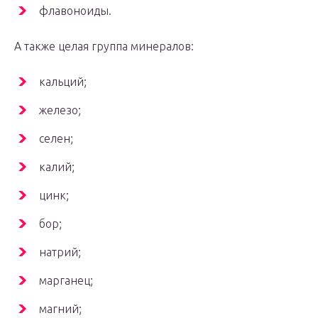
флавоноиды.
А также целая группа минералов:
кальций;
железо;
селен;
калий;
цинк;
бор;
натрий;
марганец;
магний;