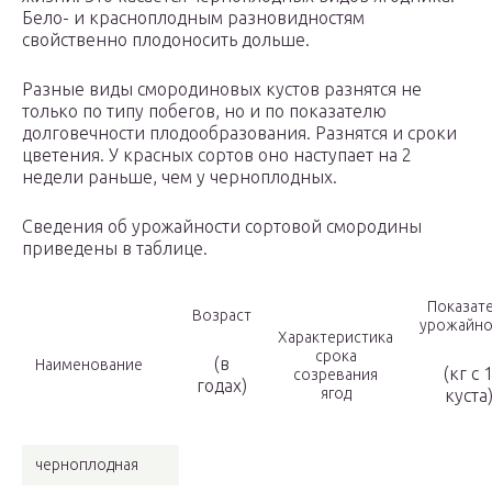
Бело- и красноплодным разновидностям
свойственно плодоносить дольше.
Разные виды смородиновых кустов разнятся не
только по типу побегов, но и по показателю
долговечности плодообразования. Разнятся и сроки
цветения. У красных сортов оно наступает на 2
недели раньше, чем у черноплодных.
Сведения об урожайности сортовой смородины
приведены в таблице.
Показат
Возраст
урожайно
Характеристика
срока
(в
Наименование
(кг с 
созревания
годах)
ягод
куста
черноплодная