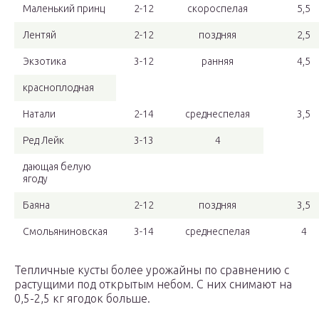
Маленький принц
2-12
скороспелая
5,5
Лентяй
2-12
поздняя
2,5
Экзотика
3-12
ранняя
4,5
красноплодная
Натали
2-14
среднеспелая
3,5
Ред Лейк
3-13
4
дающая белую
ягоду
Баяна
2-12
поздняя
3,5
Смольяниновская
3-14
среднеспелая
4
Тепличные кусты более урожайны по сравнению с
растущими под открытым небом. С них снимают на
0,5-2,5 кг ягодок больше.