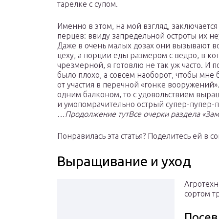
тарелке с супом.
Именно в этом, на мой взгляд, заключаетс
перцев: ввиду запредельной остроты их не
Даже в очень малых дозах они вызывают в
цеху, а порции еды размером с ведро, в ко
чрезмерной, я готовлю не так уж часто. И 
было плохо, а совсем наоборот, чтобы мне
от участия в перечной «гонке вооружений»
одним балконом, то с удовольствием выра
и умопомрачительно острый супер-пупер-пер
…
Продолжение тут
Все очерки раздела «За
Понравилась эта статья? Поделитесь ей в со
Выращивание и уход
Агротехн
сортом т
Посев