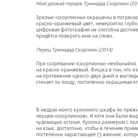
Мой урожай перцев Тринидад Скорпион (20
Зрелые «скорпионы» окрашены в потряса
красно-оранжевый цвет, невероятно глуб
цифровая фотография не способна достовер
придётся поверить мне на слово.
Перец Тринидад Скорпион (2014)
При созревании «скорпионы» необычайно 
на красно-оранжевый. Фишка в том, что и
на протяжение одного-двух дней и выгляди
стекает по плоду, постепенно окрашивая е
В недрах моего кухонного шкафа по-преж
перцев-«скорпионов». И хотя они были вы
чудовищно острые. Кусочка размером с по
на язык, достаточно, чтобы в течение при
постепенно нарастающее (!) жжение, котор