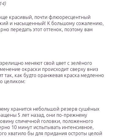
14)
юще красивый, почти флюоресцентный
окий и насыщенный! К большому сожалению,
но передать этот оттенок, поэтому вам
зрелищно меняют свой цвет с зелёного
зменение окраски происходит сверху вниз
т так, как будто оранжевая краска медленно
го целиком:
нему хранится небольшой резерв сушёных
ращены 5 лет назад, они по-прежнему
ловину спичечной головки, положенного
мерно 10 минут испытывать интенсивное,
ого хватило бы для придания остроты целой