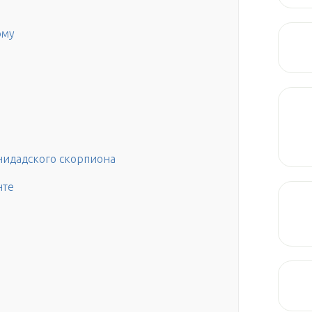
ому
идадского скорпиона
нте