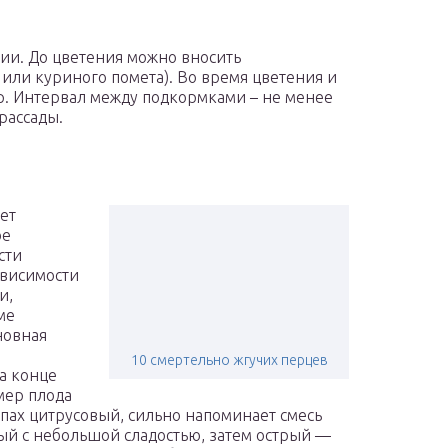
ции. До цветения можно вносить
или куриного помета). Во время цветения и
. Интервал между подкормками – не менее
рассады.
ет
ое
сти
ависимости
и,
ме
новная
10 смертельно жгучих перцев
на конце
мер плода
апах цитрусовый, сильно напоминает смесь
ый c небольшой сладостью, затем острый —