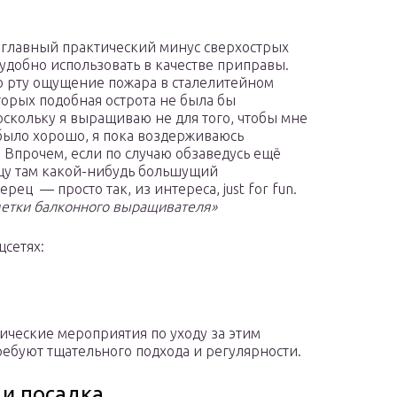
я главный практический минус сверхострых
удобно использовать в качестве приправы.
о рту ощущение пожара в сталелитейном
торых подобная острота не была бы
поскольку я выращиваю не для того, чтобы мне
 было хорошо, я пока воздерживаюсь
. Впрочем, если по случаю обзаведусь ещё
щу там какой-нибудь большущий
ец — просто так, из интереса, just for fun.
метки балконного выращивателя»
цсетях:
ические мероприятия по уходу за этим
ребуют тщательного подхода и регулярности.
 и посадка