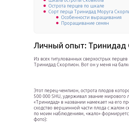
Шкала остроты Сковилла
Острота перцев по шкале
Сорт перца Тринидад Моруга Скорп
Особенности выращивания
Проращивание семян
Личный опыт: Тринидад
Из всех титулованных сверхострых перце
Тринидад Скорпион. Вот он у меня на бал
Этот перец-чемпион, острота плодов котор
500 000 SHU, удерживал звание мирового л
«Тринидад» в названии намекает на его п
сходство вершинной части плода с жалом с
по моим наблюдениям, «жало» формируется 
фото):