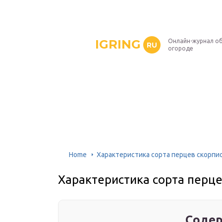
IGRING
Онлайн-журнал о
RU
огороде
Home
Характеристика сорта перцев скорпи
Характеристика сорта перц
Содер