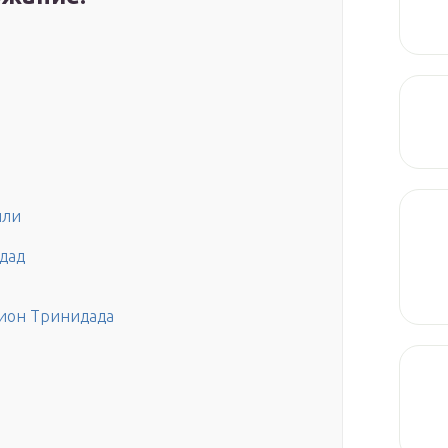
или
дад
пион Тринидада