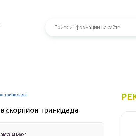
б
РЕ
он тринидада
ев скорпион тринидада
жание: