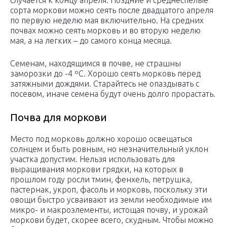
случается к концу апреля. Поздние и среднеспелые
сорта моркови можно сеять после двадцатого апреля
по первую неделю мая включительно. На средних
почвах можно сеять морковь и во вторую неделю
мая, а на легких – до самого конца месяца.
Семенам, находящимся в почве, не страшны
заморозки до -4 ºC. Хорошо сеять морковь перед
затяжными дождями. Старайтесь не опаздывать с
посевом, иначе семена будут очень долго прорастать.
Почва для моркови
Место под морковь должно хорошо освещаться
солнцем и быть ровным, но незначительный уклон
участка допустим. Нельзя использовать для
выращивания моркови грядки, на которых в
прошлом году росли тмин, фенхель, петрушка,
пастернак, укроп, фасоль и морковь, поскольку эти
овощи быстро усваивают из земли необходимые им
микро- и макроэлементы, истощая почву, и урожай
моркови будет, скорее всего, скудным. Чтобы можно