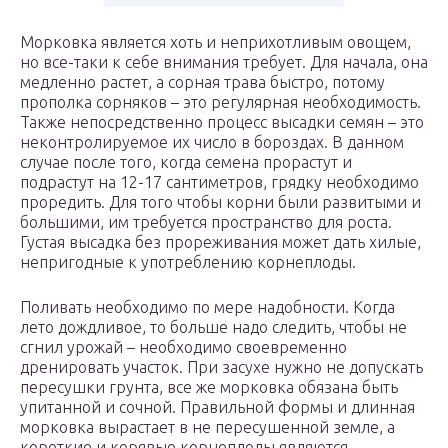
Морковка является хоть и неприхотливым овощем,
но все-таки к себе внимания требует. Для начала, она
медленно растет, а сорная трава быстро, потому
прополка сорняков – это регулярная необходимость.
Также непосредственно процесс высадки семян – это
неконтролируемое их число в бороздах. В данном
случае после того, когда семена прорастут и
подрастут на 12-17 сантиметров, грядку необходимо
проредить. Для того чтобы корни были развитыми и
большими, им требуется пространство для роста.
Густая высадка без прореживания может дать хилые,
непригодные к употреблению корнеплоды.
Поливать необходимо по мере надобности. Когда
лето дождливое, то больше надо следить, чтобы не
сгнил урожай – необходимо своевременно
дренировать участок. При засухе нужно не допускать
пересушки грунта, все же морковка обязана быть
упитанной и сочной. Правильной формы и длинная
морковка вырастает в не пересушенной земле, а
короткие и корявые корнеплоды являются