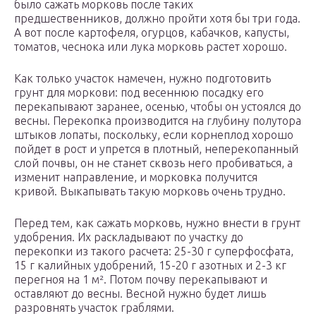
было сажать морковь после таких
предшественников, должно пройти хотя бы три года.
А вот после картофеля, огурцов, кабачков, капусты,
томатов, чеснока или лука морковь растет хорошо.
Как только участок намечен, нужно подготовить
грунт для моркови: под весеннюю посадку его
перекапывают заранее, осенью, чтобы он устоялся до
весны. Перекопка производится на глубину полутора
штыков лопаты, поскольку, если корнеплод хорошо
пойдет в рост и упрется в плотный, неперекопанный
слой почвы, он не станет сквозь него пробиваться, а
изменит направление, и морковка получится
кривой. Выкапывать такую морковь очень трудно.
Перед тем, как сажать морковь, нужно внести в грунт
удобрения. Их раскладывают по участку до
перекопки из такого расчета: 25-30 г суперфосфата,
15 г калийных удобрений, 15-20 г азотных и 2-3 кг
перегноя на 1 м². Потом почву перекапывают и
оставляют до весны. Весной нужно будет лишь
разровнять участок граблями.