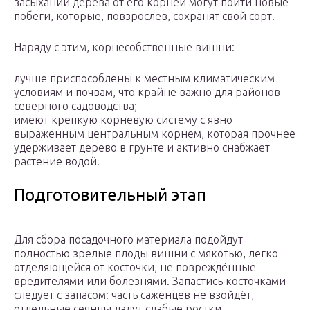
засыхании дерева от его корней могут пойти новые
побеги, которые, повзрослев, сохранят свой сорт.
Наряду с этим, корнесобственные вишни:
лучше приспособлены к местным климатическим
условиям и почвам, что крайне важно для районов
северного садоводства;
имеют крепкую корневую систему с явно
выраженным центральным корнем, которая прочнее
удерживает дерево в грунте и активно снабжает
растение водой.
Подготовительный этап
Для сбора посадочного материала подойдут
полностью зрелые плоды вишни с мякотью, легко
отделяющейся от косточки, не повреждённые
вредителями или болезнями. Запастись косточками
следует с запасом: часть саженцев не взойдёт,
отдельные сеянцы дадут слабые ростки.