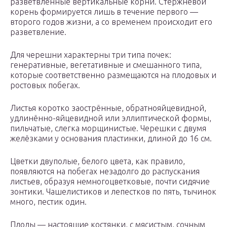
разветвлённые вертикальные корни. Стержневой
корень формируется лишь в течение первого —
второго годов жизни, а со временем происходит его
разветвление.
Для черешни характерны три типа почек:
генеративные, вегетативные и смешанного типа,
которые соответственно размещаются на плодовых и
ростовых побегах.
Листья коротко заострённые, обратнояйцевидной,
удлинённо-яйцевидной или эллиптической формы,
пильчатые, слегка морщинистые. Черешки с двумя
желёзками у основания пластинки, длиной до 16 см.
Цветки двуполые, белого цвета, как правило,
появляются на побегах незадолго до распускания
листьев, образуя немногоцветковые, почти сидячие
зонтики. Чашелистиков и лепестков по пять, тычинок
много, пестик один.
Плоды — настоящие костянки, с мясистым, сочным