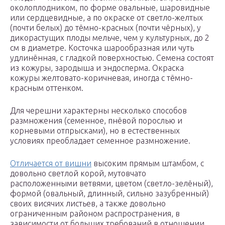
околоплодником, по форме овальные, шаровидные
или сердцевидные, а по окраске от светло-желтых
(почти белых) до тёмно-красных (почти чёрных), у
дикорастущих плоды мельче, чем у культурных, до 2
см в диаметре. Косточка шарообразная или чуть
удлинённая, с гладкой поверхностью. Семена состоят
из кожуры, зародыша и эндосперма. Окраска
кожуры желтовато-коричневая, иногда с тёмно-
красным оттенком.
Для черешни характерны несколько способов
размножения (семенное, пнёвой порослью и
корневыми отпрысками), но в естественных
условиях преобладает семенное размножение.
Отличается от вишни
высоким прямым штамбом, с
довольно светлой корой, мутовчато
расположенными ветвями, цветом (светло-зелёный),
формой (овальный, длинный, сильно зазубренный)
своих висячих листьев, а также довольно
ограниченным районом распространения, в
зависимости от больших требований в отношении