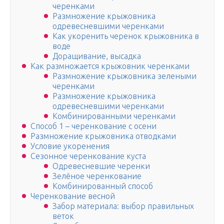
черенками
Размножение крыжовника
одревесневшими черенками
Как укоренить черенок крыжовника в
воде
Доращивание, высадка
Как размножается крыжовник черенками
Размножение крыжовника зелеными
черенками
Размножение крыжовника
одревесневшими черенками
Комбинированными черенками
Способ 1 – черенкование с осени
Размножение крыжовника отводками
Условие укоренения
Сезонное черенкование куста
Одревесневшие черенки
Зелёное черенкование
Комбинированный способ
Черенкование весной
Забор материала: выбор правильных
веток