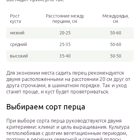
Рост
Расстояние между
Междурядья,
куста
перцами, см
см
низкий
20-25
50-60
средний
25-35
50-60
высокий
35-40
50-50
Для экономии места садить перец рекомендуется
двумя расположенными на расстоянии 20 см друг от
друга строчками, в шахматном порядке. Так и уход
станет проще, и куст будет проветриваться.
Выбираем сорт перца
При выборе сорта перца руководствуются двумя
критериями: климат и цель выращивания. Культура
теплолюбивая с долгим вегетационным периодом,
поэтому в регионах северной и средней полосы