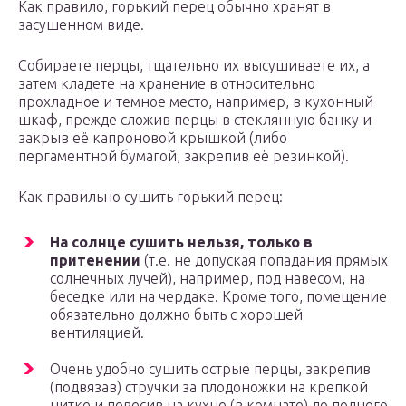
Как правило, горький перец обычно хранят в
засушенном виде.
Собираете перцы, тщательно их высушиваете их, а
затем кладете на хранение в относительно
прохладное и темное место, например, в кухонный
шкаф, прежде сложив перцы в стеклянную банку и
закрыв её капроновой крышкой (либо
пергаментной бумагой, закрепив её резинкой).
Как правильно сушить горький перец:
На солнце сушить нельзя, только в
притенении
(т.е. не допуская попадания прямых
солнечных лучей), например, под навесом, на
беседке или на чердаке. Кроме того, помещение
обязательно должно быть с хорошей
вентиляцией.
Очень удобно сушить острые перцы, закрепив
(подвязав) стручки за плодоножки на крепкой
нитке и повесив на кухне (в комнате) до полного