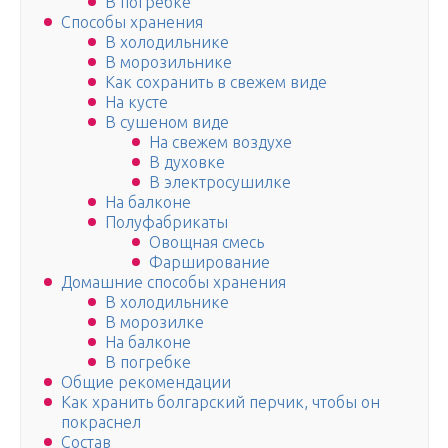
В погребке
Способы хранения
В холодильнике
В морозильнике
Как сохранить в свежем виде
На кусте
В сушеном виде
На свежем воздухе
В духовке
В электросушилке
На балконе
Полуфабрикаты
Овощная смесь
Фарширование
Домашние способы хранения
В холодильнике
В морозилке
На балконе
В погребке
Общие рекомендации
Как хранить болгарский перчик, чтобы он
покраснел
Состав