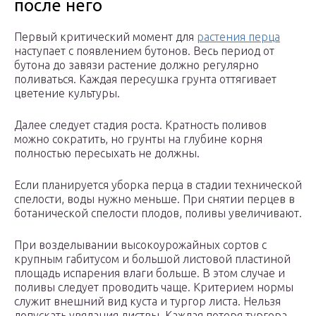
после него
Первый критический момент для
растения перца
наступает с появлением бутонов. Весь период от
бутона до завязи растение должно регулярно
поливаться. Каждая пересушка грунта оттягивает
цветение культуры.
Далее следует стадия роста. Кратность поливов
можно сократить, но грунты на глубине корня
полностью пересыхать не должны.
Если планируется уборка перца в стадии технической
спелости, воды нужно меньше. При снятии перцев в
ботанической спелости плодов, поливы увеличивают.
При возделывании высокоурожайных сортов с
крупным габитусом и большой листовой пластиной
площадь испарения влаги больше. В этом случае и
поливы следует проводить чаще. Критерием нормы
служит внешний вид куста и тургор листа. Нельзя
допускать увядания листвы. Каждая потеря тургора