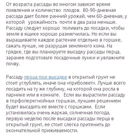
От возраста рассады во многом зависит время
появления и количество плодов. 80-90-дневная
рассада дает более ранний урожай, чем 60-дневная, у
которой урожайность почти в два раза меньше.
Рассаду следует хорошо поливать до посадки, чтобы
земля в ящике хорошо размягчилась. Но если вы
выращиваете каждое растение отдельно в горшке,
сажать лучше, не разрушая земляного кома. На
грядке, где вы планируете высадку рассады перца,
заранее подготовьте посадочные лунки и увлажните
почву.
Рассаду
перца при высадке
в открытый грунт не
стоит углублять, иначе она «приболеет». Лучше всего
посадить на ту же глубину, на которой она росла в
парнике или в комнате. Если вы вырастили рассаду
в торфоперегнойных горшках, лучшим решением
будет высадить ее вместе с горшками. Если
установилась очень жаркая, солнечная погода,
первую неделю после высадки рассады перца в
открытый грунт, ее стоит слегка притенить до
окончательной приживаемости.