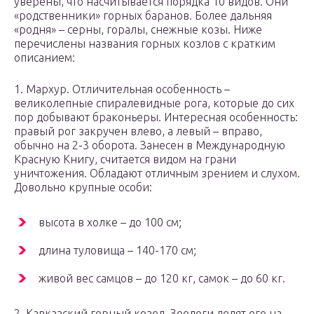
уверены, что насчитывается порядка 10 видов. Они
«родственники» горных баранов. Более дальняя
«родня» – серны, горалы, снежные козы. Ниже
перечислены названия горных козлов с кратким
описанием:
1. Мархур. Отличительная особенность –
великолепные спиралевидные рога, которые до сих
пор добывают браконьеры. Интересная особенность:
правый рог закручен влево, а левый – вправо,
обычно на 2-3 оборота. Занесен в Международную
Красную Книгу, считается видом на грани
уничтожения. Обладают отличным зрением и слухом.
Довольно крупные особи:
высота в холке – до 100 см;
длина туловища – 140-170 см;
живой вес самцов – до 120 кг, самок – до 60 кг.
2. Кавказский горный козел. Зоологи делят его на