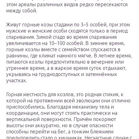
этом ареалы различных видов редко пересекаются
между собой.
Живут горные козы стадами по 3–5 особей, при этом
мужские и женские особи сходятся только в период
спаривания. Зимой стадо во время спаривания
увеличивается на 10–100 особей. В зимнее время,
горные козлы вместе с семейством спускаются в
равнины, где климат намного мягче. В летнее время,
питаются козлы предпочтительно в вечернее или
утреннее время, а в жаркое время суток отдыхают,
укрываясь на труднодоступных и затемнённых
участках.
Горная местность для козлов, это родная стихия, к
которой на протяжении всей эволюции они отлично
приспособились. Благодаря механизму тела и
координации, они могут стоять практически на
вертикальной поверхности. Причём покоряют
высоты они аккуратно, но в случае опасности
способны перейти на бег, а тонким блеянием
предупредить стадо о хищниках. Несчастные случаи с