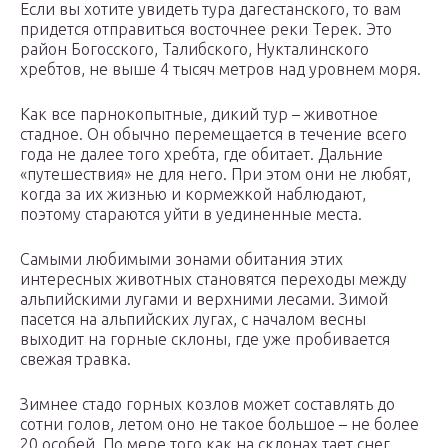
Если вы хотите увидеть тура дагестанского, то вам
придется отправиться восточнее реки Терек. Это
район Богосского, Талибского, Нукталинского
хребтов, не выше 4 тысяч метров над уровнем моря.
Как все парнокопытные, дикий тур – животное
стадное. Он обычно перемещается в течение всего
года не далее того хребта, где обитает. Дальние
«путешествия» не для него. При этом они не любят,
когда за их жизнью и кормежкой наблюдают,
поэтому стараются уйти в уединенные места.
Самыми любимыми зонами обитания этих
интересных животных становятся переходы между
альпийскими лугами и верхними лесами. Зимой
пасется на альпийских лугах, с началом весны
выходит на горные склоны, где уже пробивается
свежая травка.
Зимнее стадо горных козлов может составлять до
сотни голов, летом оно не такое большое – не более
20 особей. По мере того как на склонах тает снег,