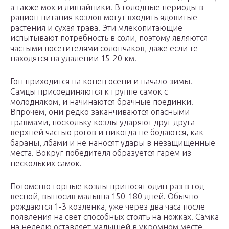
а также мох и лишайники. В голодные периоды в
рацион питания козлов могут входить ядовитые
растения и сухая трава. Эти млекопитающие
испытывают потребность в соли, поэтому являются
частыми посетителями солончаков, даже если те
находятся на удалении 15-20 км.
Гон приходится на конец осени и начало зимы.
Самцы присоединяются к группе самок с
молодняком, и начинаются брачные поединки.
Впрочем, они редко заканчиваются опасными
травмами, поскольку козлы ударяют друг друга
верхней частью рогов и никогда не бодаются, как
бараны, лбами и не наносят удары в незащищенные
места. Вокруг победителя образуется гарем из
нескольких самок.
Потомство горные козлы приносят один раз в год –
весной, выносив малыша 150-180 дней. Обычно
рождаются 1-3 козленка, уже через два часа после
появления на свет способных стоять на ножках. Самка
на неделю оставляет малышей в укромном месте,