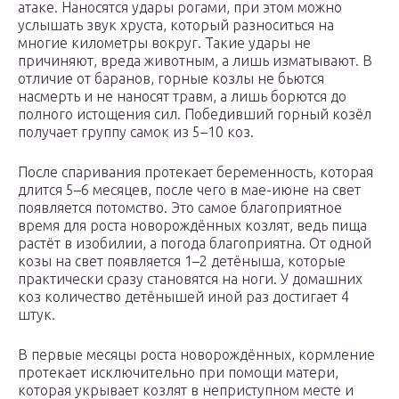
атаке. Наносятся удары рогами, при этом можно
услышать звук хруста, который разноситься на
многие километры вокруг. Такие удары не
причиняют, вреда животным, а лишь изматывают. В
отличие от баранов, горные козлы не бьются
насмерть и не наносят травм, а лишь борются до
полного истощения сил. Победивший горный козёл
получает группу самок из 5–10 коз.
После спаривания протекает беременность, которая
длится 5–6 месяцев, после чего в мае-июне на свет
появляется потомство. Это самое благоприятное
время для роста новорождённых козлят, ведь пища
растёт в изобилии, а погода благоприятна. От одной
козы на свет появляется 1–2 детёныша, которые
практически сразу становятся на ноги. У домашних
коз количество детёнышей иной раз достигает 4
штук.
В первые месяцы роста новорождённых, кормление
протекает исключительно при помощи матери,
которая укрывает козлят в неприступном месте и