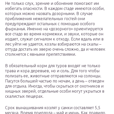
Не только слух, зрение и обоняние помогают им
избегать опасности. В каждом стаде имеются особи,
которых можно назвать дозорными. В случае
приближения нежелательных гостей они
предупреждают остальных с помощью особого
фырканья. Именно на «дозорного» ориентируется
все стадо во время кормежки, и звуки, которые он
издает, служат сигналом к отходу. Если вдаль или в
лес уйти не удается, козлы взбираются на скалы –
оттуда достать их зверю очень сложно, да и человек
столкнется с явными препятствиями.
В обязательный корм для туров входят не только
трава и кора деревьев, но и соль. Для того чтобы
полизать ее, животные отправляются на солонцы.
Пасутся большей частью по ночам, а день – отведен
для отдыха. Иногда, чтобы скрыться от охотников и
хищных зверей, отдельные особи могут укрыться в
скалистых пещерах.
Срок вынашивания козлят у самки составляет 5,5
месяца. Время приплода – май и июнь. Как правило,