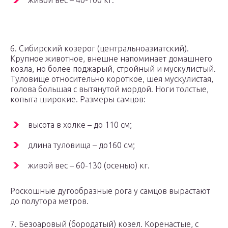
живой вес – 40-100 кг.
6. Сибирский козерог (центральноазиатский).
Крупное животное, внешне напоминает домашнего
козла, но более поджарый, стройный и мускулистый.
Туловище относительно короткое, шея мускулистая,
голова большая с вытянутой мордой. Ноги толстые,
копыта широкие. Размеры самцов:
высота в холке – до 110 см;
длина туловища – до160 см;
живой вес – 60-130 (осенью) кг.
Роскошные дугообразные рога у самцов вырастают
до полутора метров.
7. Безоаровый (бородатый) козел. Коренастые, с