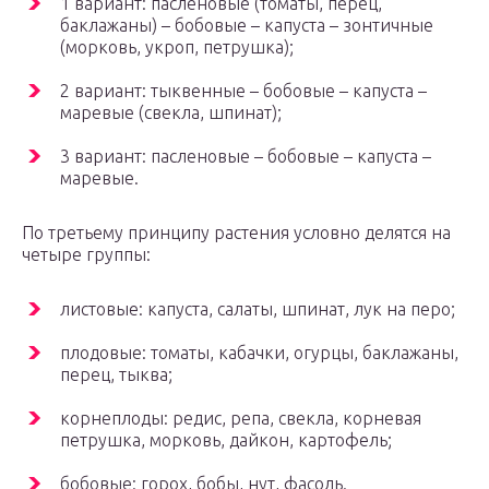
1 вариант: пасленовые (томаты, перец,
баклажаны) – бобовые – капуста – зонтичные
(морковь, укроп, петрушка);
2 вариант: тыквенные – бобовые – капуста –
маревые (свекла, шпинат);
3 вариант: пасленовые – бобовые – капуста –
маревые.
По третьему принципу растения условно делятся на
четыре группы:
листовые: капуста, салаты, шпинат, лук на перо;
плодовые: томаты, кабачки, огурцы, баклажаны,
перец, тыква;
корнеплоды: редис, репа, свекла, корневая
петрушка, морковь, дайкон, картофель;
бобовые: горох, бобы, нут, фасоль.