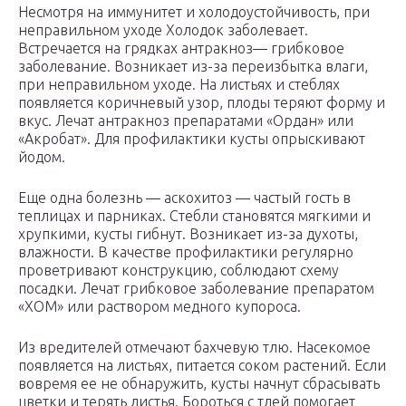
Несмотря на иммунитет и холодоустойчивость, при
неправильном уходе Холодок заболевает.
Встречается на грядках антракноз— грибковое
заболевание. Возникает из-за переизбытка влаги,
при неправильном уходе. На листьях и стеблях
появляется коричневый узор, плоды теряют форму и
вкус. Лечат антракноз препаратами «Ордан» или
«Акробат». Для профилактики кусты опрыскивают
йодом.
Еще одна болезнь — аскохитоз — частый гость в
теплицах и парниках. Стебли становятся мягкими и
хрупкими, кусты гибнут. Возникает из-за духоты,
влажности. В качестве профилактики регулярно
проветривают конструкцию, соблюдают схему
посадки. Лечат грибковое заболевание препаратом
«ХОМ» или раствором медного купороса.
Из вредителей отмечают бахчевую тлю. Насекомое
появляется на листьях, питается соком растений. Если
вовремя ее не обнаружить, кусты начнут сбрасывать
цветки и терять листья. Бороться с тлей помогает