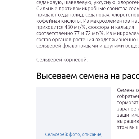
седановую, щавелевую, уксусную, хлороге
Сильные противомикробные свойства сел
придают седанолид, седановая, хлорогенов
кофейная кислоты. Из макроэлементов на
приходится 430 мг/%, фосфора и кальция
соответственно 77 и 72 мг/%. Из микроэле
состав органов растения входят жизненно 
сельдерей флавоноидами и другими вещес
Сельдерей корневой.
Высеваем семена на рас
Семена с
собратье
тормозят
заранее 
защитим.
выращива
этом выш
Сельдерей: фото, описание,