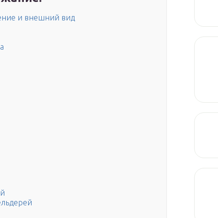
ение и внешний вид
а
ой
сельдерей