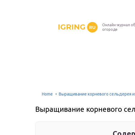
IGRING
Онлайн-журнал о
RU
огороде
Home
Выращивание корневого сельдерея и
Выращивание корневого сел
Содер