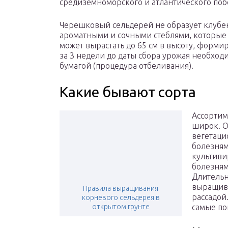
средиземноморского и атлантического поб
Черешковый сельдерей не образует клубен
ароматными и сочными стеблями, которые 
может вырастать до 65 см в высоту, форм
за 3 недели до даты сбора урожая необхо
бумагой (процедура отбеливания).
Какие бывают сорта
Ассортим
широк. О
вегетаци
болезням
культиви
болезням
Длительн
выращива
Правила выращивания
рассадой
корневого сельдерея в
открытом грунте
самые по