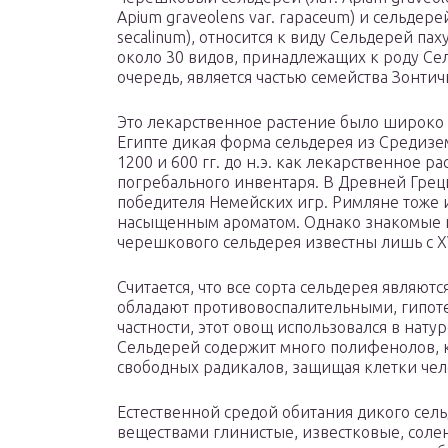
Apium graveolens var. rapaceum) и сельдерей
secalinum), относится к виду Сельдерей паху
около 30 видов, принадлежащих к роду Сель
очередь, является частью семейства Зонтичн
Это лекарственное растение было широко 
Египте дикая форма сельдерея из Средиз
1200 и 600 гг. до н.э. как лекарственное р
погребального инвентаря. В Древней Греци
победителя Немейских игр. Римляне тоже и
насыщенным ароматом. Однако знакомые 
черешкового сельдерея известны лишь с XV
Считается, что все сорта сельдерея являю
обладают противовоспалительными, гипот
частности, этот овощ использовался в нат
Сельдерей содержит много полифенолов, 
свободных радикалов, защищая клетки чел
Естественной средой обитания дикого сел
веществами глинистые, известковые, соле