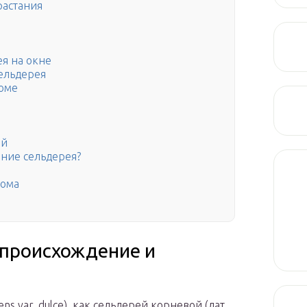
растания
я на окне
ельдерея
доме
ий
ние сельдерея?
дома
 происхождение и
s var. dulce), как сельдерей корневой (лат.