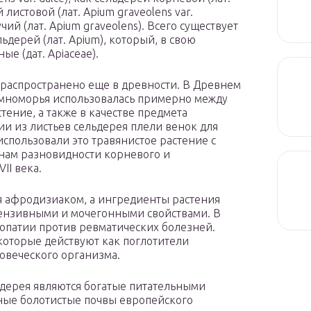
 листовой (лат. Apium graveolens var.
чий (лат. Apium graveolens). Всего существует
дерей (лат. Apium), который, в свою
ые (дат. Apiaceae).
распространено еще в древности. В Древнем
емноморья использовалась примерно между
астение, а также в качестве предмета
и из листьев сельдерея плели венок для
спользовали это травянистое растение с
нам разновидности корневого и
II века.
тся афродизиаком, а ингредиенты растения
ензивными и мочегонными свойствами. В
уропатии против ревматических болезней.
которые действуют как поглотители
овеческого организма.
ьдерея являются богатые питательными
ные болотистые почвы европейского