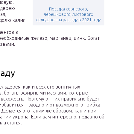
новую.
ьдерею
Посадка корневого,
ая,
черешкового, листового
 долю калия
сельдерея на рассаду в 2021 году
ментов в
необходимые железо, марганец, цинк. Богат
твами.
саду
ельдерея, как и всех его зонтичных
в, богаты эфирными маслами, которые
 всхожесть. Поэтому от них правильно будет
избавиться – заодно и от возможного грибка
 Делается это таким же образом, как и при
нии укропа. Если вам интересно, недавно об
ла статья.