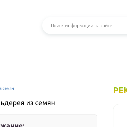
б
РЕ
з семян
ьдерея из семян
жание: