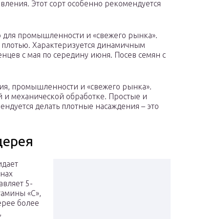
овления. Этот сорт особенно рекомендуется
 для промышленности и «свежего рынка».
 плотью. Характеризуется динамичным
енцев с мая по середину июня. Посев семян с
ия, промышленности и «свежего рынка».
 и механической обработке. Простые и
ендуется делать плотные насаждения – это
дерея
идает
анах
авляет 5-
тамины «С»,
дерее более
,