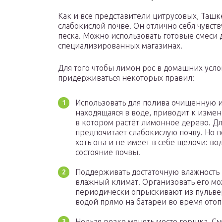
Как и все представители цитрусовых, Таш
слабокислой почве. Он отлично себя чувств
песка. Можно использовать готовые смеси 
специализированных магазинах.
Для того чтобы лимон рос в домашних усло
придерживаться некоторых правил:
Использовать для полива очищенную и
находящаяся в воде, приводит к изме
в котором растёт лимонное дерево. Для
предпочитает слабокислую почву. Но 
хоть она и не имеет в себе щелочи: во
состояние почвы.
Поддерживать достаточную влажность 
влажный климат. Организовать его мо
периодически опрыскивают из пульвер
водой прямо на батареи во время отоп
Нельзя резко менять место горшка. С