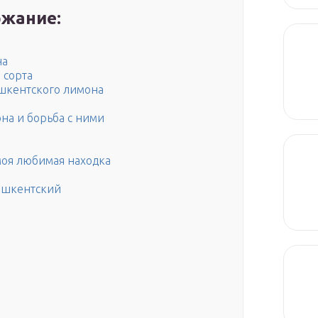
жание:
на
 сорта
шкентского лимона
на и борьба с ними
оя любимая находка
Ташкентский