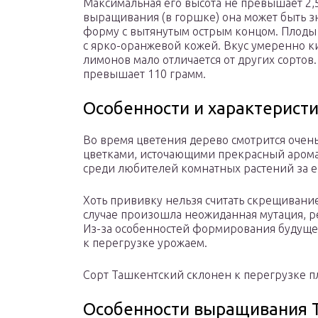
Максимальная его высота не превышает 2,5
выращивания (в горшке) она может быть з
форму с вытянутым острым концом. Плод
с ярко-оранжевой кожей. Вкус умеренно к
лимонов мало отличается от других сортов.
превышает 110 грамм.
Особенности и характеристи
Во время цветения дерево смотрится очен
цветками, источающими прекрасный арома
среди любителей комнатных растений за е
Хоть прививку нельзя считать скрещивани
случае произошла неожиданная мутация, р
Из-за особенностей формирования будущей
к перегрузке урожаем.
Сорт Ташкентский склонен к перегрузке 
Особенности выращивания 