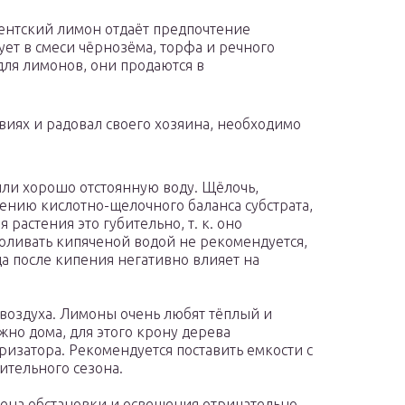
кентский лимон отдаёт предпочтение
ует в смеси чёрнозёма, торфа и речного
для лимонов, они продаются в
виях и радовал своего хозяина, необходимо
ли хорошо отстоянную воду. Щёлочь,
нению кислотно-щелочного баланса субстрата,
 растения это губительно, т. к. оно
поливать кипяченой водой не рекомендуется,
да после кипения негативно влияет на
воздуха. Лимоны очень любят тёплый и
жно дома, для этого крону дерева
изатора. Рекомендуется поставить емкости с
ительного сезона.
мена обстановки и освещения отрицательно