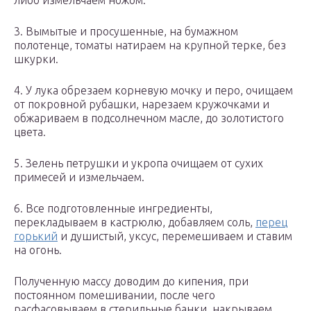
либо измельчаем ножом.
3. Вымытые и просушенные, на бумажном
полотенце, томаты натираем на крупной терке, без
шкурки.
4. У лука обрезаем корневую мочку и перо, очищаем
от покровной рубашки, нарезаем кружочками и
обжариваем в подсолнечном масле, до золотистого
цвета.
5. Зелень петрушки и укропа очищаем от сухих
примесей и измельчаем.
6. Все подготовленные ингредиенты,
перекладываем в кастрюлю, добавляем соль,
перец
горький
и душистый, уксус, перемешиваем и ставим
на огонь.
Полученную массу доводим до кипения, при
постоянном помешивании, после чего
расфасовываем в стерильные банки, накрываем