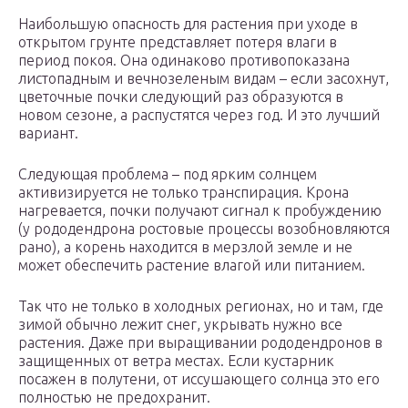
Наибольшую опасность для растения при уходе в
открытом грунте представляет потеря влаги в
период покоя. Она одинаково противопоказана
листопадным и вечнозеленым видам – если засохнут,
цветочные почки следующий раз образуются в
новом сезоне, а распустятся через год. И это лучший
вариант.
Следующая проблема – под ярким солнцем
активизируется не только транспирация. Крона
нагревается, почки получают сигнал к пробуждению
(у рододендрона ростовые процессы возобновляются
рано), а корень находится в мерзлой земле и не
может обеспечить растение влагой или питанием.
Так что не только в холодных регионах, но и там, где
зимой обычно лежит снег, укрывать нужно все
растения. Даже при выращивании рододендронов в
защищенных от ветра местах. Если кустарник
посажен в полутени, от иссушающего солнца это его
полностью не предохранит.