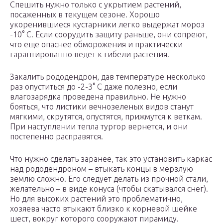
Спешить нужно только с укрытием растений,
посаженных в текущем сезоне. Хорошо
укоренившиеся кустарники легко выдержат мороз
-10° С. Если соорудить защиту раньше, они сопреют,
что еще опаснее обморожения и практически
гарантированно ведет к гибели растения.
Закалить рододендрон, дав температуре несколько
раз опуститься до -2-3° С даже полезно, если
влагозарядка проведена правильно. Не нужно
бояться, что листики вечнозеленых видов станут
мягкими, скрутятся, опустятся, прижмутся к веткам.
При наступлении тепла тургор вернется, и они
постепенно расправятся.
Что нужно сделать заранее, так это установить каркас
над рододендроном – втыкать концы в мерзлую
землю сложно. Его следует делать из прочной стали,
желательно – в виде конуса (чтобы скатывался снег).
Но для высоких растений это проблематично,
хозяева часто втыкают близко к корневой шейке
шест, вокруг которого сооружают пирамиду.