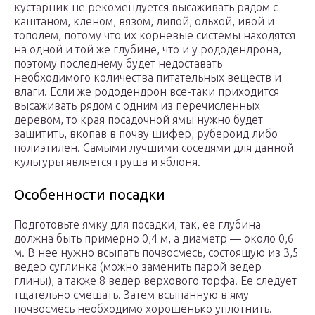
кустарник не рекомендуется высаживать рядом с
каштаном, кленом, вязом, липой, ольхой, ивой и
тополем, потому что их корневые системы находятся
на одной и той же глубине, что и у рододендрона,
поэтому последнему будет недоставать
необходимого количества питательных веществ и
влаги. Если же рододендрон все-таки приходится
высаживать рядом с одним из перечисленных
деревом, то края посадочной ямы нужно будет
защитить, вкопав в почву шифер, рубероид либо
полиэтилен. Самыми лучшими соседями для данной
культуры является груша и яблоня.
Особенности посадки
Подготовьте ямку для посадки, так, ее глубина
должна быть примерно 0,4 м, а диаметр ― около 0,6
м. В нее нужно всыпать почвосмесь, состоящую из 3,5
ведер суглинка (можно заменить парой ведер
глины), а также 8 ведер верхового торфа. Ее следует
тщательно смешать. Затем всыпанную в яму
почвосмесь необходимо хорошенько уплотнить.