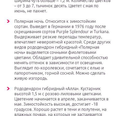
ширина чуть больше – 1,2 м. Количество цветков
– от 3 до 7, тычинок десять. Цветет с мая по
июнь, не пахнет.
Полярная ночь. Относится к зимостойким
сортам. Выведет в Германии в 1976 году после
скрещивания сортов Purple Splendour и Turkana.
Выдерживает резкие перепады температур,
впечатляет невероятной красотой. Среди других
видов рододендрон гибридный «Полярная
ночь» выделяется сочными фиолетовыми
цветами. Обладает удивительной способностью
менять оттенок в зависимости от освещения.
Выглядит по-королевски, сочетается с елью и
папоротником, горной сосной. Можно сделать
живую изгородь.
Рододендрон гибридный «Алла». Кустарник
высотой 1,5 м с розово-лиловыми цветками.
Цветение начинается в апреле, заканчивается в
мае. Зимостойкость высокая, достигает -18
градусов. Хорошо растет в тени и полутени, на
влажных почвах, на которых не застаивается