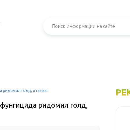
б
РЕ
а ридомил голд, отзывы
фунгицида ридомил голд,