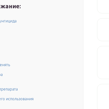
жание:
унгицида
енять
ра
препарата
его использования