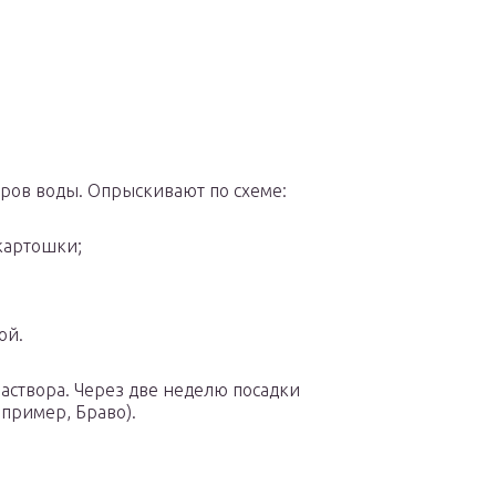
тров воды. Опрыскивают по схеме:
картошки;
ой.
раствора. Через две неделю посадки
пример, Браво).