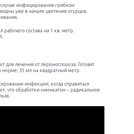
в случае инфицирования грибком
идны уже в начале цветения огурцов,
кивания.
 рабочего состава на 1 кв. метр.
й.
т для лечения от пероноспороза. Готовят
 норме: 35 мл на квадратный метр.
сировании инфекции, когда справиться
ют, что обработки химикатом – радикальное
льзя.