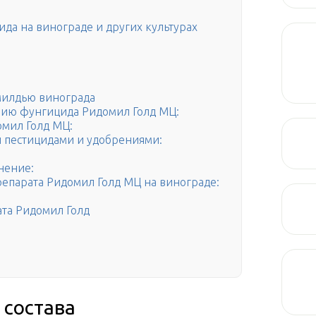
да на винограде и других культурах
милдью винограда
нию фунгицида Ридомил Голд МЦ:
мил Голд МЦ:
и пестицидами и удобрениями:
нение:
епарата Ридомил Голд МЦ на винограде:
ата Ридомил Голд
 состава