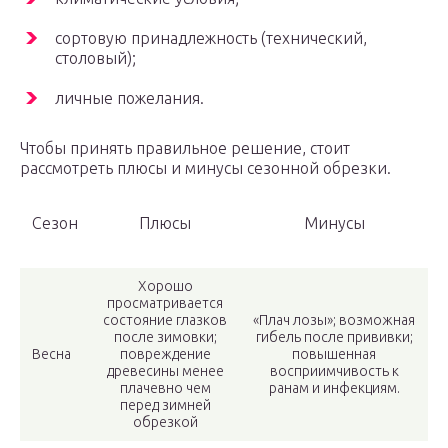
сортовую принадлежность (технический,
столовый);
личные пожелания.
Чтобы принять правильное решение, стоит
рассмотреть плюсы и минусы сезонной обрезки.
Сезон
Плюсы
Минусы
Хорошо
просматривается
состояние глазков
«Плач лозы»; возможная
после зимовки;
гибель после прививки;
Весна
повреждение
повышенная
древесины менее
восприимчивость к
плачевно чем
ранам и инфекциям.
перед зимней
обрезкой