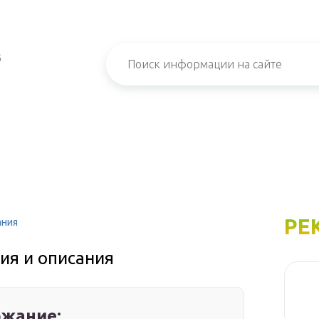
б
РЕ
ания
ия и описания
жание: