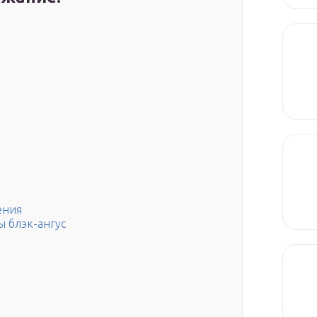
ения
 блэк-ангус