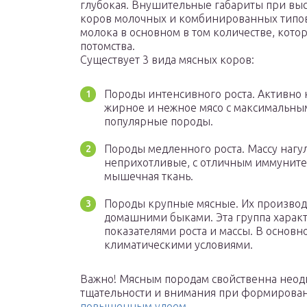
глубокая. Внушительные габариты при высо
коров молочных и комбинированных типов.
молока в основном в том количестве, кот
потомства.
Существует 3 вида мясных коров:
Породы интенсивного роста. Активно н
жирное и нежное мясо с максимальны
популярные породы.
Породы медленного роста. Массу нагул
неприхотливые, с отличным иммунитет
мышечная ткань.
Породы крупные мясные. Их производ
домашними быками. Эта группа харак
показателями роста и массы. В основн
климатическими условиями.
Важно! Мясным породам свойственна неодн
тщательности и внимания при формировани
повышенным удоем