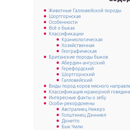
Животные Галловейской породы
Шортгорнская
Особенности
Всё о быках
Классификации
Краниологическая
Хозяйственная
Географическая
Британские породы быков
Абердин-ангусский
Герефордский
Шортгорнский
Галловейский
Виды пород коров мясного направл
Классификация мраморной говядины
Интересные факты о зебу
Особи-рекордсмены
Австралиец Никерз
Голштинец Дэнниел
Донетто
Бык Чили