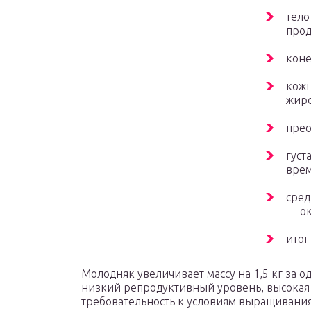
тело
прод
коне
кожн
жиро
прео
густ
врем
сред
— ок
итог
Молодняк увеличивает массу на 1,5 кг за 
низкий репродуктивный уровень, высокая 
требовательность к условиям выращивания