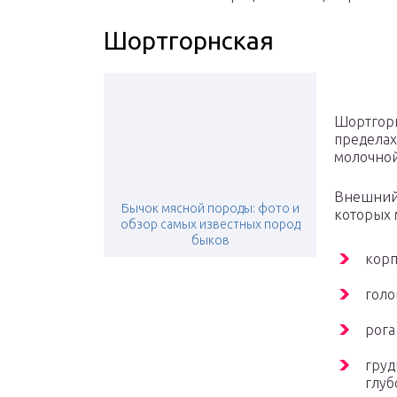
Шортгорнская
Шортгорн
пределах
молочной
Внешни
Бычок мясной породы: фото и
которых 
обзор самых известных пород
быков
корп
голо
рога
груд
глуб