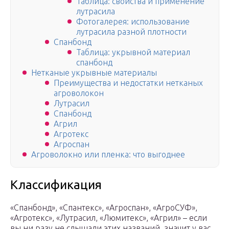
Таблица: свойства и применение
лутрасила
Фотогалерея: использование
лутрасила разной плотности
Спанбонд
Таблица: укрывной материал
спанбонд
Нетканые укрывные материалы
Преимущества и недостатки нетканых
агроволокон
Лутрасил
Спанбонд
Агрил
Агротекс
Агроспан
Агроволокно или пленка: что выгоднее
Классификация
«Спанбонд», «Спантекс», «Агроспан», «АгроСУФ»,
«Агротекс», «Лутрасил, «Люмитекс», «Агрил» – если
вы ни разу не слышали этих названий, значит у вас