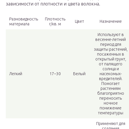
зависимости от плотности и цвета волокна.
Разновидность
Плотность
Цвет
Назначение
материала
г/кв. м
Используют в
весенне-летний
период для
защиты растений,
посаженных в
открытый грунт,
от палящего
солнца и
Легкий
17–30
Белый
насекомых-
вредителей.
Помогает
растениям
благоприятно
переносить
ночное
понижение
температуры
Применяют для
создания