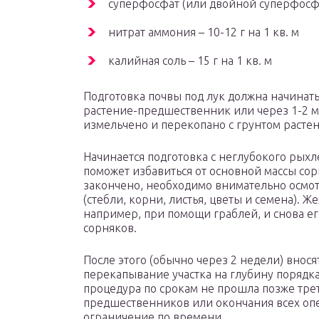
суперфосфат (или двойной суперфосфат)
нитрат аммония – 10-12 г на 1 кв. м
калийная соль – 15 г на 1 кв. м
Подготовка почвы под лук должна начинатьс
растение-предшественник или через 1-2 ме
измельчено и перекопано с грунтом растен
Начинается подготовка с неглубокого рыхле
поможет избавиться от основной массы сор
закончено, необходимо внимательно осмотр
(стебли, корни, листья, цветы и семена). Ж
например, при помощи граблей, и снова ег
сорняков.
После этого (обычно через 2 недели) внос
перекапывание участка на глубину порядка 
процедура по срокам не прошла позже трет
предшественников или окончания всех опе
ограничение по времени.