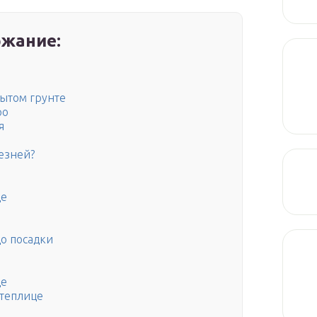
жание:
ытом грунте
ро
я
езней?
це
о посадки
це
 теплице