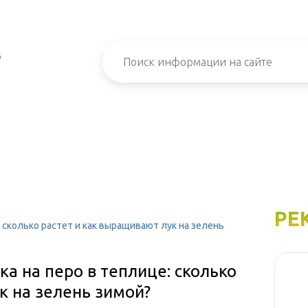
б
РЕ
 сколько растет и как выращивают лук на зелень
а на перо в теплице: сколько
к на зелень зимой?