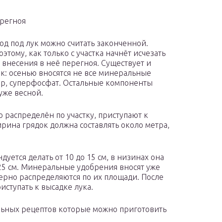
ерегноя
иод под лук можно считать законченной.
этому, как только с участка начнёт исчезать
 внесения в неё перегноя. Существует и
к: осенью вносятся не все минеральные
мер, суперфосфат. Остальные компоненты
уже весной.
о распределён по участку, приступают к
ина грядок должна составлять около метра,
ется делать от 10 до 15 см, в низинах она
 25 см. Минеральные удобрения вносят уже
рно распределяются по их площади. После
иступать к высадке лука.
льных рецептов которые можно приготовить