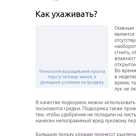
Как ухаживать?
Главным 
является
отсутству
наоборот
сгнить, о
влажност
открытом
Во время
Технология выращивания лука на
в неделю
перо в теплице зимой, в
домашних условиях на продажу
время, т
лук не л
В качестве подкормок можно использовать
посыпаются грядки. Подкормка также прово
тем, чтобы удобрения не попадали на лист
нанесен непоправимый вред луковому пер
Большую пользу урожаю принесут рыхлени