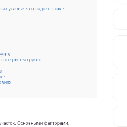
них условиях на подоконнике
рунте
 в открытом грунте
е
ике
овиях
участок. Основными факторами,