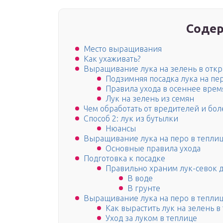
Содер
Место выращивания
Как ухаживать?
Выращивание лука на зелень в откр
Подзимняя посадка лука на пе
Правила ухода в осеннее врем
Лук на зелень из семян
Чем обработать от вредителей и бол
Способ 2: лук из бутылки
Нюансы
Выращивание лука на перо в тепли
Основные правила ухода
Подготовка к посадке
Правильно храним лук-севок д
В воде
В грунте
Выращивание лука на перо в тепли
Как вырастить лук на зелень в
Уход за луком в теплице