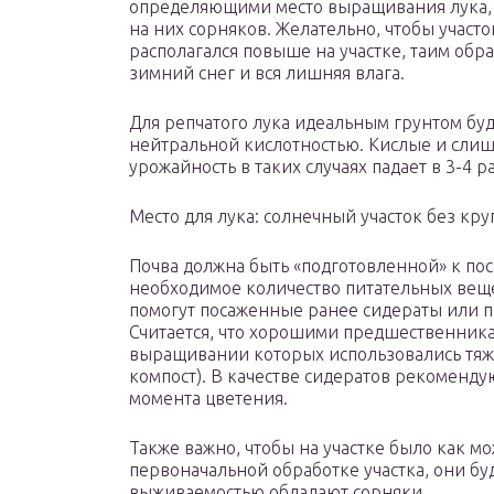
определяющими место выращивания лука, 
на них сорняков. Желательно, чтобы участо
располагался повыше на участке, таим обра
зимний снег и вся лишняя влага.
Для репчатого лука идеальным грунтом буд
нейтральной кислотностью. Кислые и сли
урожайность в таких случаях падает в 3-4 ра
Место для лука: солнечный участок без кр
Почва должна быть «подготовленной» к пос
необходимое количество питательных веще
помогут посаженные ранее сидераты или 
Считается, что хорошими предшественника
выращивании которых использовались тяж
компост). В качестве сидератов рекоменд
момента цветения.
Также важно, чтобы на участке было как м
первоначальной обработке участка, они бу
выживаемостью обладают сорняки