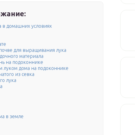
жание:
а в домашних условиях
ате
 почве для выращивания лука
адочного материала
ень на подоконнике
ым луком дома на подоконнике
атого из севка
го лука
а
ма в земле