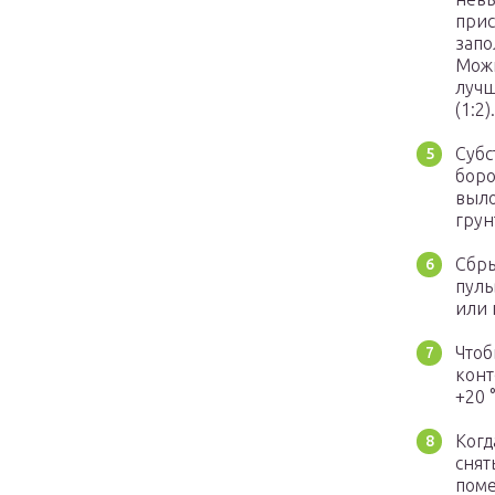
прис
запо
Можн
лучш
(1:2).
Субс
боро
выло
грун
Сбры
пуль
или 
Чтоб
конт
+20 °
Когд
снят
поме