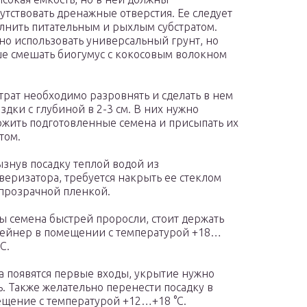
утствовать дренажные отверстия. Ее следует
лнить питательным и рыхлым субстратом.
о использовать универсальный грунт, но
е смешать биогумус с кокосовым волокном
трат необходимо разровнять и сделать в нем
здки с глубиной в 2-3 см. В них нужно
жить подготовленные семена и присыпать их
том.
знув посадку теплой водой из
веризатора, требуется накрыть ее стеклом
прозрачной пленкой.
ы семена быстрей проросли, стоит держать
ейнер в помещении с температурой +18…
C.
а появятся первые входы, укрытие нужно
ь. Также желательно перенести посадку в
щение с температурой +12…+18 °C.