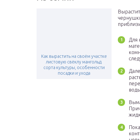
Вырастит
чернушки
приблизи
Для 
мате
комн
Как вырастить на своём участке
след
листовую свёклу мангольд.
сорта культуры, особенности
Дале
посадки и ухода
раст
пере
воды
Выма
Прич
жидк
Пока
конт
невы