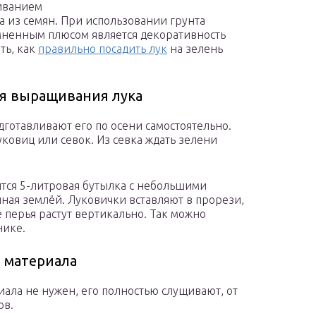
иванием
на из семян. При использовании грунта
мненным плюсом является декоративность
ть, как
правильно посадить лук
на зелень
ля выращивания лука
готавливают его по осени самостоятельно.
ковиц или севок. Из севка ждать зелени
ится 5-литровая бутылка с небольшими
ная землёй. Луковички вставляют в прорези,
 перья растут вертикально. Так можно
нике.
 материала
ала не нужен, его полностью слущивают, от
ов.