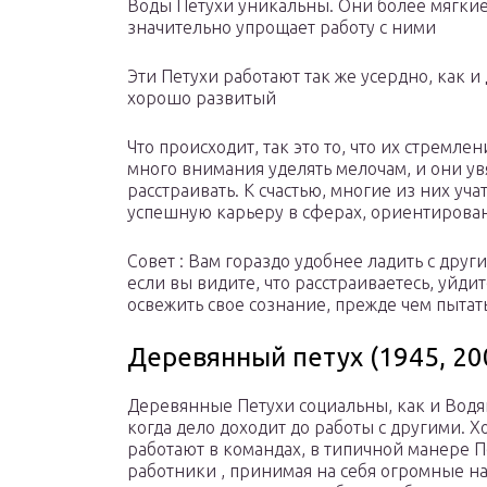
Воды Петухи уникальны. Они более мягкие 
значительно упрощает работу с ними
Эти Петухи работают так же усердно, как и
хорошо развитый
Что происходит, так это то, что их стремл
много внимания уделять мелочам, и они увя
расстраивать. К счастью, многие из них уч
успешную карьеру в сферах, ориентирован
Совет : Вам гораздо удобнее ладить с други
если вы видите, что расстраиваетесь, уйди
освежить свое сознание, прежде чем пытать
Деревянный петух (1945, 20
Деревянные Петухи социальны, как и Водя
когда дело доходит до работы с другими. Х
работают в командах, в типичной манере 
работники , принимая на себя огромные на