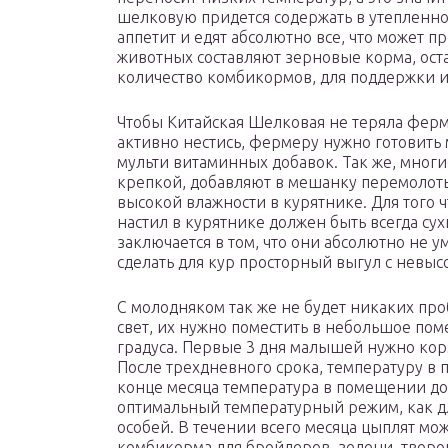
шелковую придется содержать в утепленн
аппетит и едят абсолютно все, что может п
животных составляют зерновые корма, ост
количество комбикормов, для поддержки 
Чтобы Китайская Шелковая не теряла фер
активно нестись, фермеру нужно готовить 
мульти витаминных добавок. Так же, многие
крепкой, добавляют в мешанку перемолоты
высокой влажности в курятнике. Для того 
настил в курятнике должен быть всегда су
заключается в том, что они абсолютно не у
сделать для кур просторный выгул с невыс
С молодняком так же не будет никаких проб
свет, их нужно поместить в небольшое пом
градуса. Первые 3 дня малышей нужно кор
После трехдневного срока, температуру в
конце месяца температура в помещении дол
оптимальный температурный режим, как дл
особей. В течении всего месяца цыплят м
комбикорма для бройлеров, зелени, творог