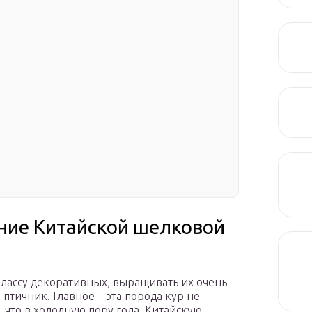
ние Китайской шелковой
к классу декоративных, выращивать их очень
птичник. Главное – эта порода кур не
, что в холодную пору года, Китайскую