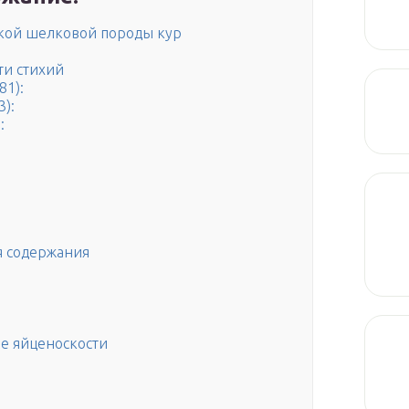
кой шелковой породы кур
ти стихий
81):
3):
:
я содержания
е яйценоскости