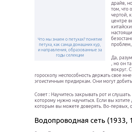
драйв, н
том, что
чертой, 
центре в
китайски
настоящи
безостан
Что мы знаем о петухах? понятие
проблем,
петуха, как самца домашних кур,
и направления, образованные за
годы селекции
Да, разу
, но он 
вокруг. 
гороскопу неспособность держать свое мне
эгоистичным придиркам. Они могут добитьс
Совет : Научитесь закрывать рот и слушат
которому нужно научиться. Если вы хотите 
которым вы можете доверять. Во-первых, о
Водопроводная сеть (1933, 1