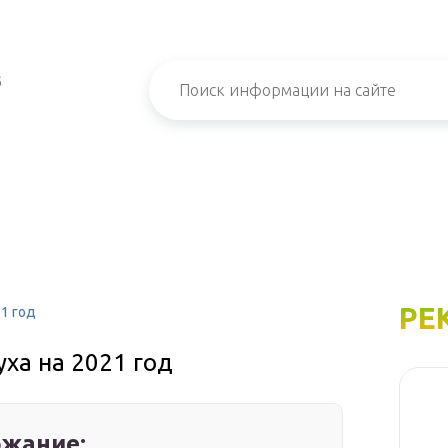
б
РЕ
21 год
уха на 2021 год
жание: