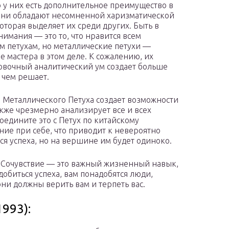
о у них есть дополнительное преимущество в
 они обладают несомненной харизматической
которая выделяет их среди других. Быть в
нимания — это то, что нравится всем
м петухам, но металлические петухи —
е мастера в этом деле. К сожалению, их
овочный аналитический ум создает больше
 чем решает.
м Металлического Петуха создает возможности
также чрезмерно анализирует все и всех
Соедините это с Петух по китайскому
ние при себе, что приводит к невероятно
я успеха, но на вершине им будет одиноко.
ь. Сочувствие — это важный жизненный навык,
добиться успеха, вам понадобятся люди,
ни должны верить вам и терпеть вас.
993):