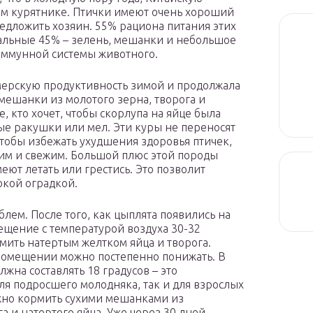
ом курятнике. Птички имеют очень хороший
редложить хозяин. 55% рациона питания этих
альные 45% – зелень, мешанки и небольшое
иммунной системы животного.
мерскую продуктивность зимой и продолжала
мешанки из молотого зерна, творога и
, кто хочет, чтобы скорлупа на яйце была
е ракушки или мел. Эти куры не переносят
чтобы избежать ухудшения здоровья птичек,
хим и свежим. Большой плюс этой породы
меют летать или грестись. Это позволит
окой оградкой.
лем. После того, как цыплята появились на
ещение с температурой воздуха 30-32
мить натертым желтком яйца и творога.
 помещении можно постепенно понижать. В
жна составлять 18 градусов – это
я подросшего молодняка, так и для взрослых
ожно кормить сухими мешанками из
а и натертого яйца. Уже через 30 дней