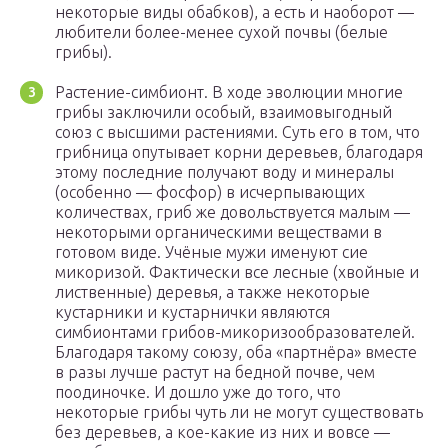
некоторые виды обабков), а есть и наоборот —
любители более-менее сухой почвы (белые
грибы).
Растение-симбионт. В ходе эволюции многие
грибы заключили особый, взаимовыгодный
союз с высшими растениями. Суть его в том, что
грибница опутывает корни деревьев, благодаря
этому последние получают воду и минералы
(особенно — фосфор) в исчерпывающих
количествах, гриб же довольствуется малым —
некоторыми органическими веществами в
готовом виде. Учёные мужи именуют сие
микоризой. Фактически все лесные (хвойные и
лиственные) деревья, а также некоторые
кустарники и кустарнички являются
симбионтами грибов-микоризообразователей.
Благодаря такому союзу, оба «партнёра» вместе
в разы лучше растут на бедной почве, чем
поодиночке. И дошло уже до того, что
некоторые грибы чуть ли не могут существовать
без деревьев, а кое-какие из них и вовсе —