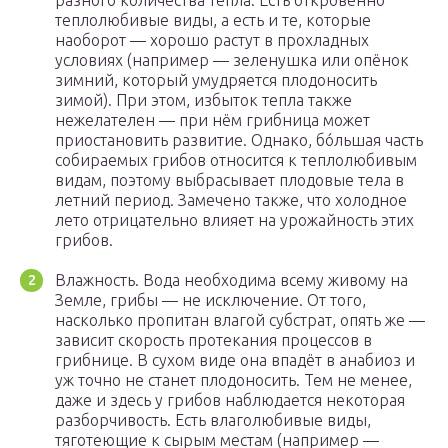
разного количества тепла. Есть откровенно
теплолюбивые виды, а есть и те, которые
наоборот — хорошо растут в прохладных
условиях (например — зеленушка или опёнок
зимний, который умудряется плодоносить
зимой). При этом, избыток тепла также
нежелателен — при нём грибница может
приостановить развитие. Однако, бóльшая часть
собираемых грибов относится к теплолюбивым
видам, поэтому выбрасывает плодовые тела в
летний период. Замечено также, что холодное
лето отрицательно влияет на урожайность этих
грибов.
Влажность. Вода необходима всему живому на
Земле, грибы — не исключение. От того,
насколько пропитан влагой субстрат, опять же —
зависит скорость протекания процессов в
грибнице. В сухом виде она впадёт в анабиоз и
уж точно не станет плодоносить. Тем не менее,
даже и здесь у грибов наблюдается некоторая
разборчивость. Есть влаголюбивые виды,
тяготеющие к сырым местам (например —