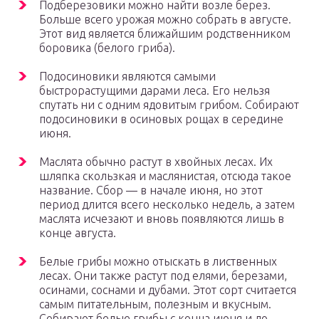
Подберезовики можно найти возле берез.
Больше всего урожая можно собрать в августе.
Этот вид является ближайшим родственником
боровика (белого гриба).
Подосиновики являются самыми
быстрорастущими дарами леса. Его нельзя
спутать ни с одним ядовитым грибом. Собирают
подосиновики в осиновых рощах в середине
июня.
Маслята обычно растут в хвойных лесах. Их
шляпка скользкая и маслянистая, отсюда такое
название. Сбор — в начале июня, но этот
период длится всего несколько недель, а затем
маслята исчезают и вновь появляются лишь в
конце августа.
Белые грибы можно отыскать в лиственных
лесах. Они также растут под елями, березами,
осинами, соснами и дубами. Этот сорт считается
самым питательным, полезным и вкусным.
Собирают белые грибы с конца июня и до