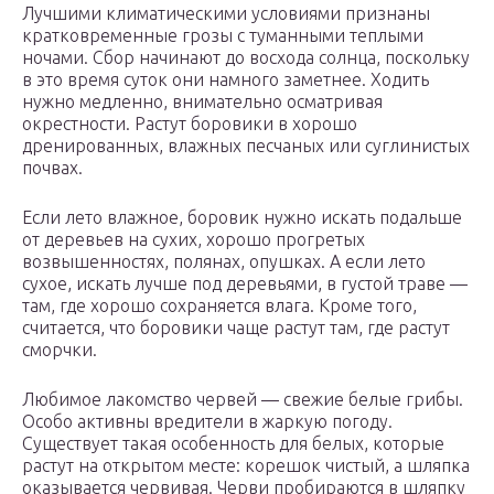
Лучшими климатическими условиями признаны
кратковременные грозы с туманными теплыми
ночами. Сбор начинают до восхода солнца, поскольку
в это время суток они намного заметнее. Ходить
нужно медленно, внимательно осматривая
окрестности. Растут боровики в хорошо
дренированных, влажных песчаных или суглинистых
почвах.
Если лето влажное, боровик нужно искать подальше
от деревьев на сухих, хорошо прогретых
возвышенностях, полянах, опушках. А если лето
сухое, искать лучше под деревьями, в густой траве —
там, где хорошо сохраняется влага. Кроме того,
считается, что боровики чаще растут там, где растут
сморчки.
Любимое лакомство червей — свежие белые грибы.
Особо активны вредители в жаркую погоду.
Существует такая особенность для белых, которые
растут на открытом месте: корешок чистый, а шляпка
оказывается червивая. Черви пробираются в шляпку