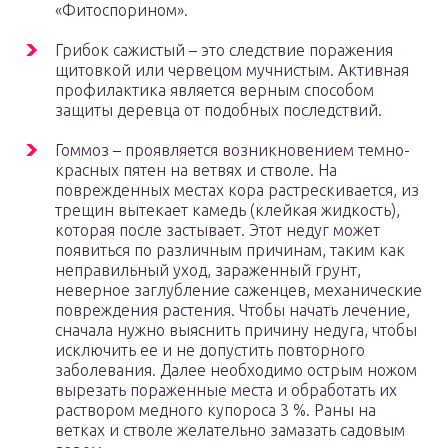
«Фитоспорином».
Грибок сажистый – это следствие поражения
щитовкой или червецом мучнистым. Активная
профилактика является верным способом
защиты деревца от подобных последствий.
Гоммоз – проявляется возникновением темно-
красных пятен на ветвях и стволе. На
поврежденных местах кора растрескивается, из
трещин вытекает камедь (клейкая жидкость),
которая после застывает. Этот недуг может
появиться по различным причинам, таким как
неправильный уход, зараженный грунт,
неверное заглубление саженцев, механические
повреждения растения. Чтобы начать лечение,
сначала нужно выяснить причину недуга, чтобы
исключить ее и не допустить повторного
заболевания. Далее необходимо острым ножом
вырезать пораженные места и обработать их
раствором медного купороса 3 %. Раны на
ветках и стволе желательно замазать садовым