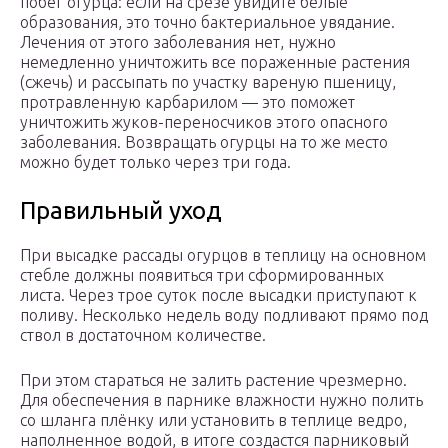
побег огурца: если на срезе увидите белые
образования, это точно бактериальное увядание.
Лечения от этого заболевания нет, нужно
немедленно уничтожить все пораженные растения
(сжечь) и рассыпать по участку вареную пшеницу,
протравленную карбарилом — это поможет
уничтожить жуков-переносчиков этого опасного
заболевания. Возвращать огурцы на то же место
можно будет только через три года.
Правильный уход
При высадке рассады огурцов в теплицу на основном
стебле должны появиться три сформированных
листа. Через трое суток после высадки приступают к
поливу. Несколько недель воду подливают прямо под
ствол в достаточном количестве.
При этом стараться не залить растение чрезмерно.
Для обеспечения в парнике влажности нужно полить
со шланга плёнку или установить в теплице ведро,
наполненное водой, в итоге создастся парниковый