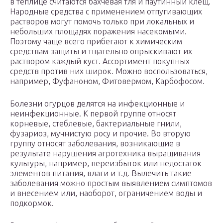
в теплице считаются бахчевая тля и паутинный клещ.
Народные средства с применением отпугивающих
растворов могут помочь только при локальных и
небольших площадях поражения насекомыми.
Поэтому чаще всего прибегают к химическим
средствам защиты и тщательно опрыскивают их
раствором каждый куст. Ассортимент покупных
средств против них широк. Можно воспользоваться,
например, Фуфаноном, Фитовермом, Карбофосом.
Болезни огурцов делятся на инфекционные и
неинфекционные. К первой группе относят
корневые, стеблевые, бактериальные гнили,
фузариоз, мучнистую росу и прочие. Во вторую
группу относят заболевания, возникающие в
результате нарушения агротехника выращивания
культуры, например, переизбыток или недостаток
элементов питания, влаги и т.д. Вылечить такие
заболевания можно простым выявлением симптомов
и внесением или, наоборот, ограничением воды и
подкормок.