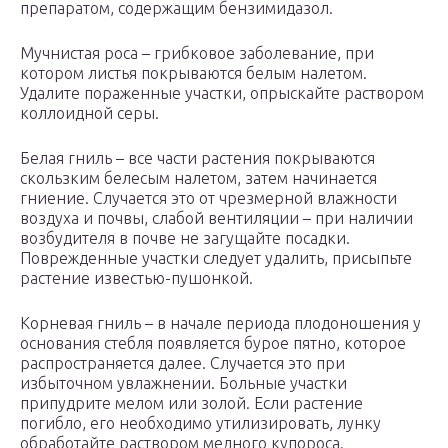
препаратом, содержащим бензимидазол.
Мучнистая роса – грибковое заболевание, при
котором листья покрываются белым налетом.
Удалите пораженные участки, опрыскайте раствором
коллоидной серы.
Белая гниль – все части растения покрываются
скользким белесым налетом, затем начинается
гниение. Случается это от чрезмерной влажности
воздуха и почвы, слабой вентиляции – при наличии
возбудителя в почве не загущайте посадки.
Поврежденные участки следует удалить, присыпьте
растение известью-пушонкой.
Корневая гниль – в начале периода плодоношения у
основания стебля появляется бурое пятно, которое
распространяется далее. Случается это при
избыточном увлажнении. Больные участки
припудрите мелом или золой. Если растение
погибло, его необходимо утилизировать, лунку
обработайте раствором медного купороса.