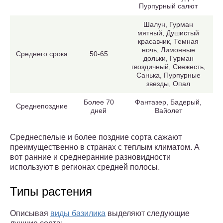
Пурпурный салют
Шалун, Гурман
мятный, Душистый
красавчик, Темная
ночь, Лимонные
Среднего срока
50-65
дольки, Гурман
гвоздичный, Свежесть,
Санька, Пурпурные
звезды, Опал
Более 70
Фантазер, Бадерый,
Среднепоздние
дней
Вайолет
Среднеспелые и более поздние сорта сажают
преимущественно в странах с теплым климатом. А
вот ранние и среднеранние разновидности
используют в регионах средней полосы.
Типы растения
Описывая
виды базилика
выделяют следующие