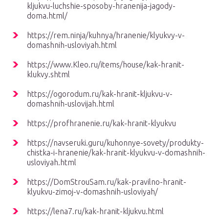
kljukvu-luchshie-sposoby-hranenija-jagody-
doma.html/
https://rem.ninja/kuhnya/hranenie/klyukvy-v-
domashnih-usloviyah.html
https://www.Kleo.ru/items/house/kak-hranit-
klukvy.shtml
https://ogorodum.ru/kak-hranit-kljukvu-v-
domashnih-uslovijah.html
https://profhranenie.ru/kak-hranit-klyukvu
https://navseruki.guru/kuhonnye-sovety/produkty-
chistka-i-hranenie/kak-hranit-klyukvu-v-domashnih-
usloviyah.html
https://DomStrouSam.ru/kak-pravilno-hranit-
klyukvu-zimoj-v-domashnih-usloviyah/
https://lena7.ru/kak-hranit-kljukvu.html