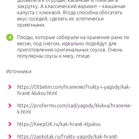
добавлять к огурцам, кабачкам и томатам в
закрутку. А классический вариант – квашеная
капуста с клюквой. Ягода способна обогатить
вкус соседей, сделать их эстетически
приятными.
Плоды, которые собирали на хранение рано по
весне, под снегом, идеально подойдут для
приготовления оригинальных соусов. Очень
популярны соусы к мясу, птице.
Источники
https://Otbelim.com/hranenie/frukty-i-yagody/kak-
hranit-klukvu.html
https://profermu.com/sad/yagody/klukva/hranenie-
k.html
https://KeepOK.ru/kak-hranit-klyukvu
https://zaokotak.ru/frukty-yagody/kak-hranit-