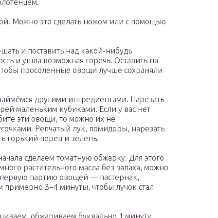
олотенцем.
ой. Можно это сделать ножом или с помощью
шать и поставить над какой-нибудь
сть и ушла возможная горечь. Оставить на
, чтобы просоленные овощи лучше сохраняли
 займёмся другими ингредиентами. Нарезать
рей маленьким кубиками. Если у вас нет
бите эти овощи, то можно их не
усочками. Репчатый лук, помидоры, нарезать
ь горький перец и зелень.
ачала сделаем томатную обжарку. Для этого
много растительного масла без запаха, можно
 первую партию овощей — пастернак,
м примерно 3−4 минуты, чтобы лучок стал
шиваем, обжариваем буквально 1 минуту.