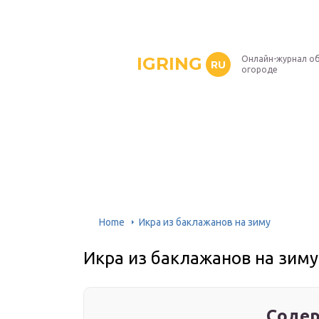
IGRING
Онлайн-журнал о
RU
огороде
Home
Икра из баклажанов на зиму
Икра из баклажанов на зиму
Содер