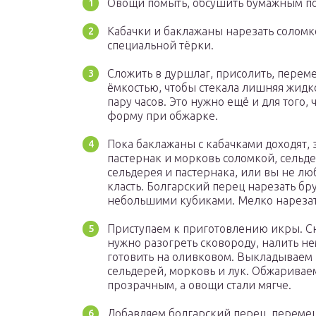
Овощи помыть, обсушить бумажным п
Кабачки и баклажаны нарезать соломк
специальной тёрки.
Сложить в дуршлаг, присолить, переме
ёмкостью, чтобы стекала лишняя жидко
пару часов. Это нужно ещё и для того
форму при обжарке.
Пока баклажаны с кабачками доходят,
пастернак и морковь соломкой, сельде
сельдерея и пастернака, или вы не лю
класть. Болгарский перец нарезать бр
небольшими кубиками. Мелко нарезат
Приступаем к приготовлению икры. Сн
нужно разогреть сковороду, налить не
готовить на оливковом. Выкладываем
сельдерей, морковь и лук. Обжаривае
прозрачным, а овощи стали мягче.
Добавляем болгарский перец, переме