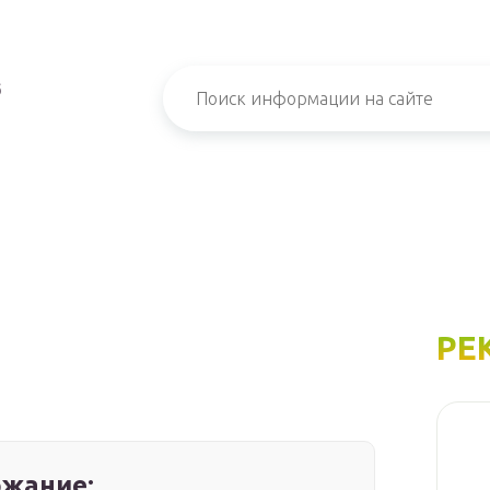
б
РЕ
жание: