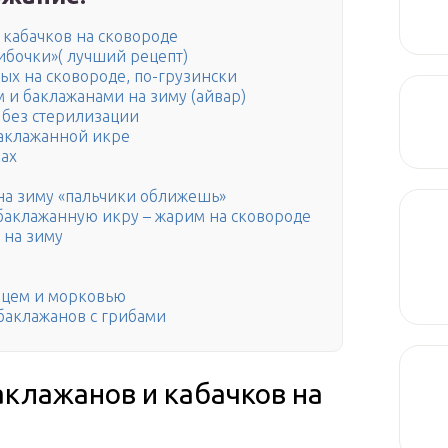
 кабачков на сковороде
ибочки»( лучший рецепт)
ых на сковороде, по-грузински
 и баклажанами на зиму (айвар)
 без стерилизации
баклажанной икре
ках
 на зиму «пальчики оближешь»
баклажанную икру – жарим на сковороде
 на зиму
рцем и морковью
баклажанов с грибами
аклажанов и кабачков на