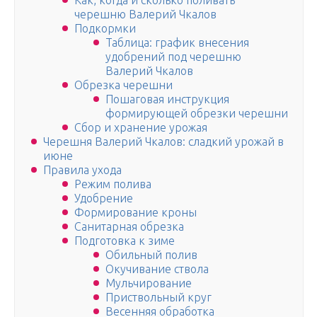
Как, когда и сколько поливать
черешню Валерий Чкалов
Подкормки
Таблица: график внесения
удобрений под черешню
Валерий Чкалов
Обрезка черешни
Пошаговая инструкция
формирующей обрезки черешни
Сбор и хранение урожая
Черешня Валерий Чкалов: сладкий урожай в
июне
Правила ухода
Режим полива
Удобрение
Формирование кроны
Санитарная обрезка
Подготовка к зиме
Обильный полив
Окучивание ствола
Мульчирование
Приствольный круг
Весенняя обработка