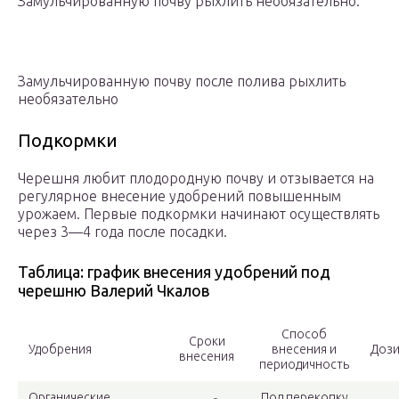
Замульчированную почву рыхлить необязательно.
Замульчированную почву после полива рыхлить
необязательно
Подкормки
Черешня любит плодородную почву и отзывается на
регулярное внесение удобрений повышенным
урожаем. Первые подкормки начинают осуществлять
через 3—4 года после посадки.
Таблица: график внесения удобрений под
черешню Валерий Чкалов
Способ
Сроки
Удобрения
внесения и
Дози
внесения
периодичность
Органические
Под перекопку