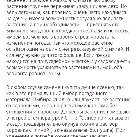
весенней посадке в жарком климате молодому
растению труднее переживать засушливое лето. Но
ведь летом мы, как правило, очень часто находимся
на даче и имеем возможность регулярно поливать
растение, а при необходимости — притенять его.
Зимой же мы довольно редко приезжаем и не всегда
имеем возможность вовремя отреагировать на
изменения погоды. Так что молодое растение
остаётся один на один с непредсказуемой стихией. И
сил ему нужно для этого больше. Если же сад
находится на приусадебном участке и у садовода есть
возможность ухаживать за растениями зимой, оба
варианта равнозначны.
В любом случае саженец купить лучше осенью, так
как в это время лучший выбор посадочного
материала. Выбирают одно или двухлетнее растение
со здоровыми, хорошо развитыми корнями без
утолщений и наростов. До весны растение помещают
в погреб с температурой 0—+5 °C либо прикапывают
в саду, предварительно окунув корни в раствор
коровяка с глиной (так называемая болтушка). При
хранении в погребе корни следует засыпать