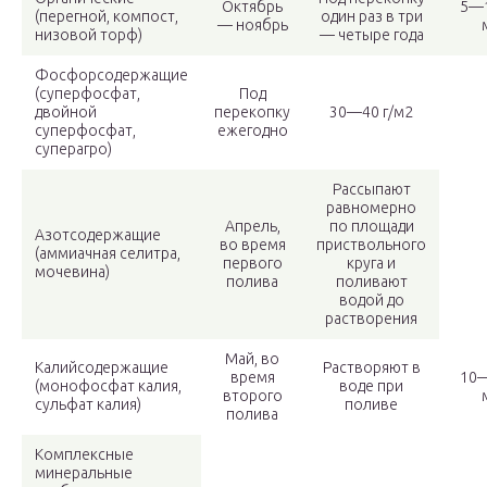
Октябрь
5—1
(перегной, компост,
один раз в три
— ноябрь
низовой торф)
— четыре года
Фосфорсодержащие
(суперфосфат,
Под
двойной
перекопку
30—40 г/м2
суперфосфат,
ежегодно
суперагро)
Рассыпают
равномерно
Апрель,
по площади
Азотсодержащие
во время
приствольного
(аммиачная селитра,
первого
круга и
мочевина)
полива
поливают
водой до
растворения
Май, во
Калийсодержащие
Растворяют в
время
10—
(монофосфат калия,
воде при
второго
сульфат калия)
поливе
полива
Комплексные
минеральные