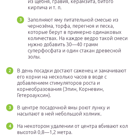
из щебня, гравия, керамзита, битого
кирпича и т. п.
Заполняют яму питательной смесью из
чернозёма, торфа, перегноя и песка,
которые берут в примерно одинаковых
количествах. На каждое ведро такой смеси
нужно добавить 30—40 грамм
суперфосфата и один стакан древесной
золы.
В день посадки достают саженец и замачивают
его корни на несколько часов в воде с
добавлением стимуляторов роста и
корнеобразования (Эпин, Корневин,
Гетероауксин).
В центре посадочной ямы роют лунку и
насыпают в ней небольшой холмик.
На некотором удалении от центра вбивают кол
высотой 0,8—1,2 метра.