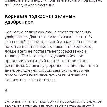
разведите в 5 л воды и поливайте томаты под корень
по 1 л под каждое растение.
Корневая подкормка зеленым
удобрением
Корневую подкормку лучше провести зеленым
удобрением. Для этого емкость наполняют на ¾
скошенной травой, крапивой и заливают обычной
водой из шланга. Емкость ставят в теплое место,
лучше всего ее поставить непосредственно в
теплице. Там и тепло, а выделяющийся при
брожении углекислый газ как раз тоже нужен
растениям. Оставьте удобрение настаиваться на 3-5
дней, оно должно хорошо закиснуть, чтобы на
поверхности появились пузырьки и появился
неприятный запах от настоя.
В
ажно помнить, что подкормки проводятся по влажной
земле, то есть сначала поливают растение чистой