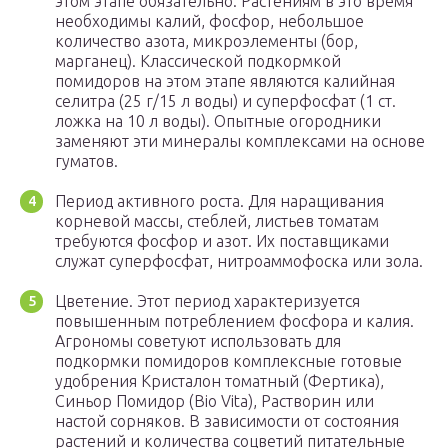
этом этапе обязательно. Растениям в это время
необходимы калий, фосфор, небольшое
количество азота, микроэлементы (бор,
марганец). Классической подкормкой
помидоров на этом этапе являются калийная
селитра (25 г/15 л воды) и суперфосфат (1 ст.
ложка на 10 л воды). Опытные огородники
заменяют эти минералы комплексами на основе
гуматов.
Период активного роста. Для наращивания
корневой массы, стеблей, листьев томатам
требуются фосфор и азот. Их поставщиками
служат суперфосфат, нитроаммофоска или зола.
Цветение. Этот период характеризуется
повышенным потреблением фосфора и калия.
Агрономы советуют использовать для
подкормки помидоров комплексные готовые
удобрения Кристалон томатный (Фертика),
Синьор Помидор (Bio Vita), Растворин или
настой сорняков. В зависимости от состояния
растений и количества соцветий питательные